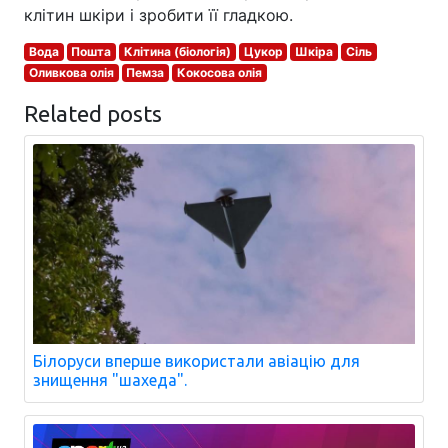
клітин шкіри і зробити її гладкою.
Вода
Пошта
Клітина (біологія)
Цукор
Шкіра
Сіль
Оливкова олія
Пемза
Кокосова олія
Related posts
Білоруси вперше використали авіацію для
знищення "шахеда".