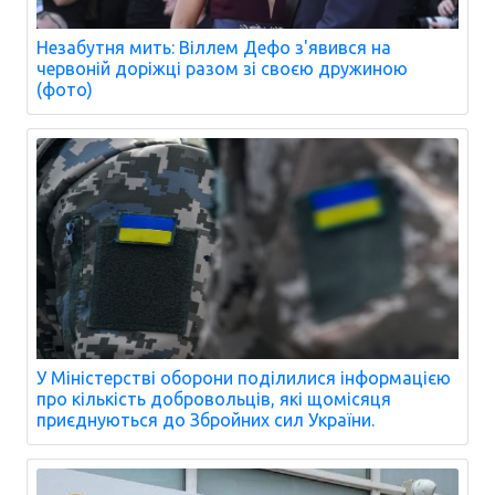
Незабутня мить: Віллем Дефо з'явився на
червоній доріжці разом зі своєю дружиною
(фото)
У Міністерстві оборони поділилися інформацією
про кількість добровольців, які щомісяця
приєднуються до Збройних сил України.