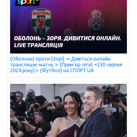
{Оболонь} проти {Зорі} ⇒ Дивіться онлайн
трансляцію матчу ≻ {Прем'єр-ліга} ≺{30 серпня
2024 року}≻ {Футбол} на СПОРТ.UA