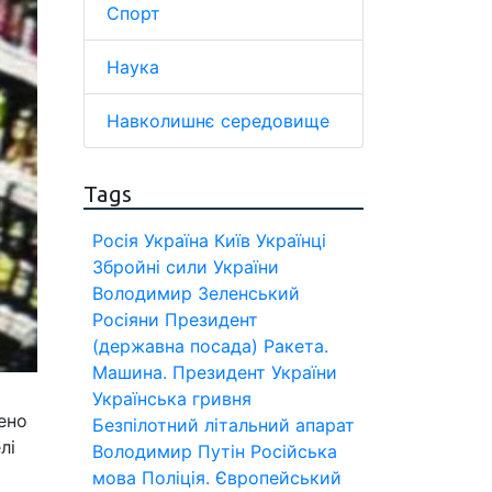
Спорт
Наука
Навколишнє середовище
Tags
Росія
Україна
Київ
Українці
Збройні сили України
Володимир Зеленський
Росіяни
Президент
(державна посада)
Ракета.
Машина.
Президент України
Українська гривня
ено
Безпілотний літальний апарат
лі
Володимир Путін
Російська
мова
Поліція.
Європейський