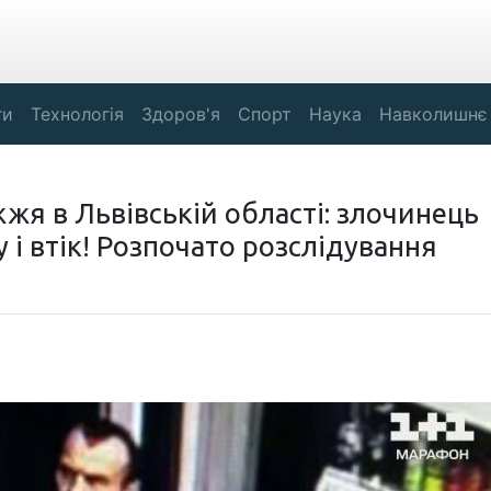
ги
Технологія
Здоров'я
Спорт
Наука
Навколишнє
я в Львівській області: злочинець
і втік! Розпочато розслідування