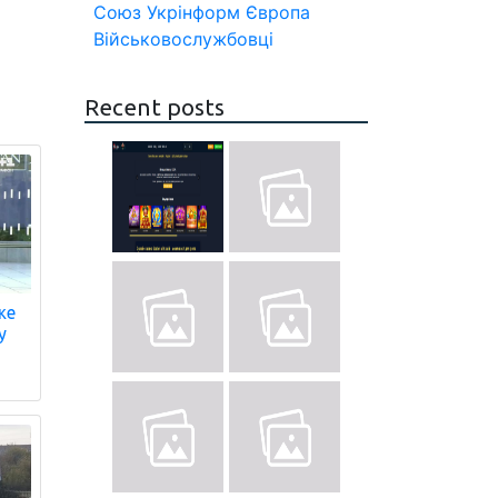
Союз
Укрінформ
Європа
Військовослужбовці
Recent posts
же
у