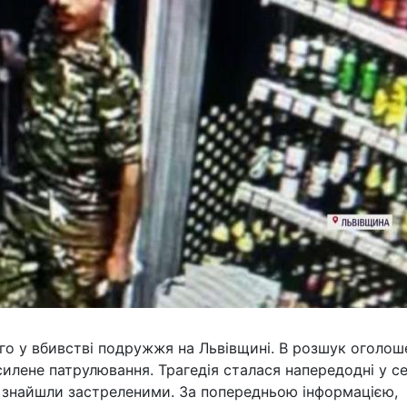
го у вбивстві подружжя на Львівщині. В розшук оголош
силене патрулювання. Трагедія сталася напередодні у се
в знайшли застреленими. За попередньою інформацією,