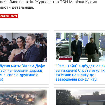
після вбивства втік. Журналістка ТСН Марічка Кужик
повісти детальніше.
патин (смт)
бутня мить: Віллем Дефо
"Рамштайн" відбудеться в
ився на червоній доріжці
за тиждень! Стратегія успіх
м зі своєю дружиною
та етапи на шляху до
о)
завершення конфлікту!