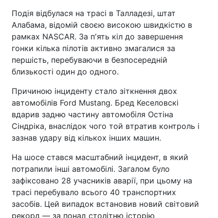
Подія відбулася на трасі в Талладезі, штат
Алабама, відомій своєю високою швидкістю в
рамках NASCAR. За п'ять кіл до завершення
гонки кілька пілотів активно змагалися за
першість, перебуваючи в безпосередній
близькості один до одного.
Причиною інциденту стало зіткнення двох
автомобілів Ford Mustang. Бред Кеселовскі
вдарив задню частину автомобіля Остіна
Сіндріка, внаслідок чого той втратив контроль і
зазнав удару від кількох інших машин.
На шосе стався масштабний інцидент, в який
потрапили інші автомобілі. Загалом було
зафіксовано 28 учасників аварії, при цьому на
трасі перебувало всього 40 транспортних
засобів. Цей випадок встановив новий світовий
рекорд — за понад столітню історію