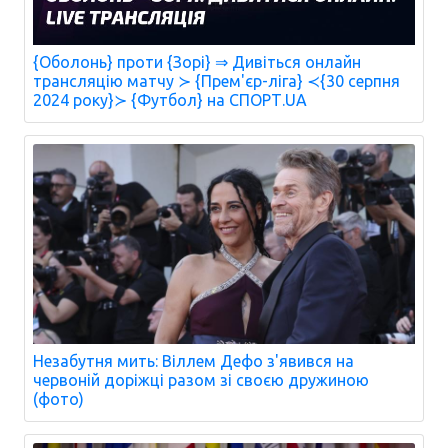
{Оболонь} проти {Зорі} ⇒ Дивіться онлайн
трансляцію матчу ≻ {Прем'єр-ліга} ≺{30 серпня
2024 року}≻ {Футбол} на СПОРТ.UA
Незабутня мить: Віллем Дефо з'явився на
червоній доріжці разом зі своєю дружиною
(фото)