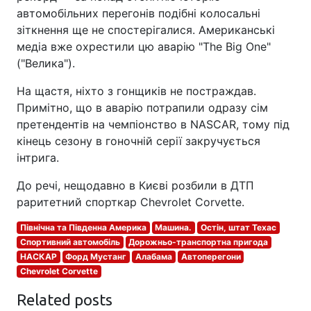
автомобільних перегонів подібні колосальні
зіткнення ще не спостерігалися. Американські
медіа вже охрестили цю аварію "The Big One"
("Велика").
На щастя, ніхто з гонщиків не постраждав.
Примітно, що в аварію потрапили одразу сім
претендентів на чемпіонство в NASCAR, тому під
кінець сезону в гоночній серії закручується
інтрига.
До речі, нещодавно в Києві розбили в ДТП
раритетний спорткар Chevrolet Corvette.
Північна та Південна Америка
Машина.
Остін, штат Техас
Спортивний автомобіль
Дорожньо-транспортна пригода
НАСКАР
Форд Мустанг
Алабама
Автоперегони
Chevrolet Corvette
Related posts