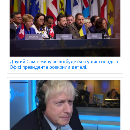
Другий Саміт миру не відбудеться у листопаді: в
Офісі президента розкрили деталі.