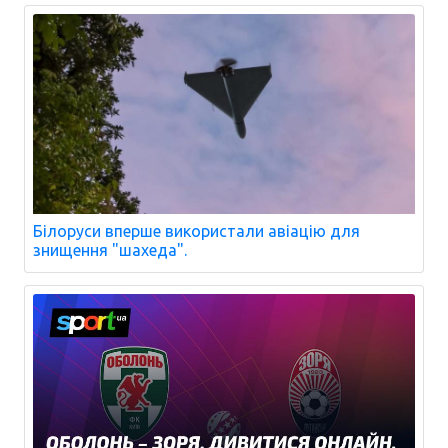
Білоруси вперше використали авіацію для
знищення "шахеда".