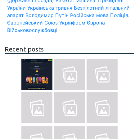
(державна посада)
Ракета.
Машина.
Президент
України
Українська гривня
Безпілотний літальний
апарат
Володимир Путін
Російська мова
Поліція.
Європейський Союз
Укрінформ
Європа
Військовослужбовці
Recent posts