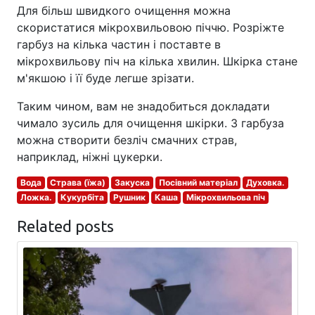
Для більш швидкого очищення можна
скористатися мікрохвильовою піччю. Розріжте
гарбуз на кілька частин і поставте в
мікрохвильову піч на кілька хвилин. Шкірка стане
м'якшою і її буде легше зрізати.
Таким чином, вам не знадобиться докладати
чимало зусиль для очищення шкірки. З гарбуза
можна створити безліч смачних страв,
наприклад, ніжні цукерки.
Вода
Страва (їжа)
Закуска
Посівний матеріал
Духовка.
Ложка.
Кукурбіта
Рушник
Каша
Мікрохвильова піч
Related posts