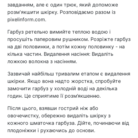
завданням, але є один трюк, який допоможе
розм'якшити шкірку. Розповідаємо разом із
pixelinform.com.
Гарбуз ретельно вимийте теплою водою і
просушіть паперовим рушником. Розріжте гарбуз
на дві половинки, а потім кожну половинку - на
кілька частин. Видалення насіння: Видаліть
ложкою волокна з насінням.
Зазвичай найбільш тривалим етапом є видалення
шкірки. Якщо вона надто жорстка, спробуйте
замочити гарбуз у холодній воді на декілька
годин. Це сприятиме її розм’якшенню.
Після цього, взявши гострий ніж або
овочечистку, обережно видаліть шкірку з
кожного шматочка гарбуза. Дійте, починаючи від
плодоніжки і рухаючись до основи.