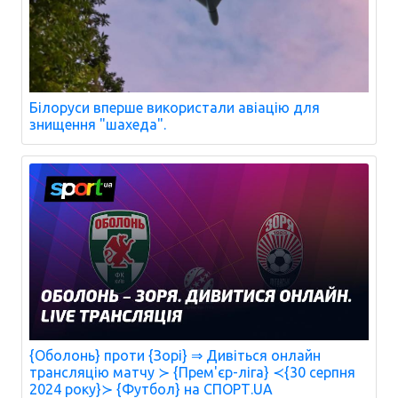
Білоруси вперше використали авіацію для
знищення "шахеда".
{Оболонь} проти {Зорі} ⇒ Дивіться онлайн
трансляцію матчу ≻ {Прем'єр-ліга} ≺{30 серпня
2024 року}≻ {Футбол} на СПОРТ.UA