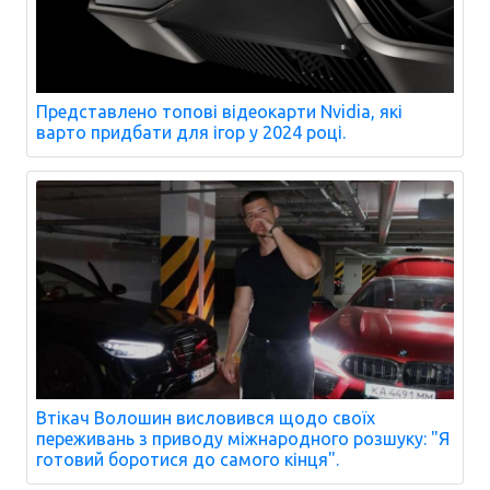
Представлено топові відеокарти Nvidia, які
варто придбати для ігор у 2024 році.
Втікач Волошин висловився щодо своїх
переживань з приводу міжнародного розшуку: "Я
готовий боротися до самого кінця".