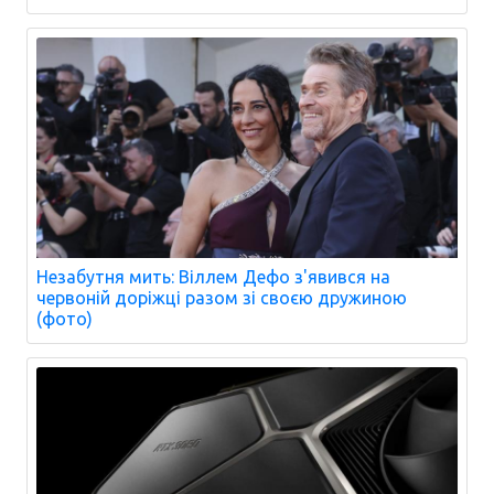
Незабутня мить: Віллем Дефо з'явився на
червоній доріжці разом зі своєю дружиною
(фото)