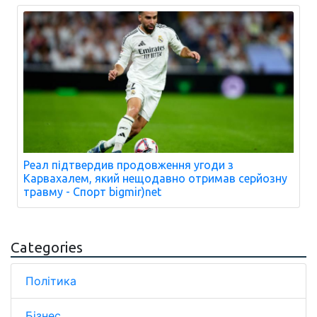
Реал підтвердив продовження угоди з
Карвахалем, який нещодавно отримав серйозну
травму - Спорт bigmir)net
Categories
Політика
Бізнес