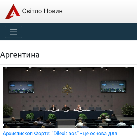
Світло Новин
Аргентина
Архиєпископ Форте: "Dilexit nos" - це основа для