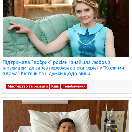
Підтримала "добрих" росіян і знайшла любов з
іноземцем: де зараз перебуває зірка серіалу "Коли ми
вдома" Кістень та її думки щодо війни.
Мистецтво та розваги
Київ
Телебачення