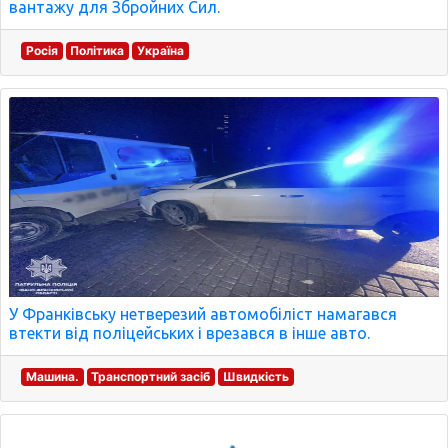
вантажу для Збройних Сил.
Росія
Політика
Україна
У Франківську нетверезий автомобіліст намагався
втекти від поліцейських і врезався в інше авто.
Машина.
Транспортний засіб
Швидкість