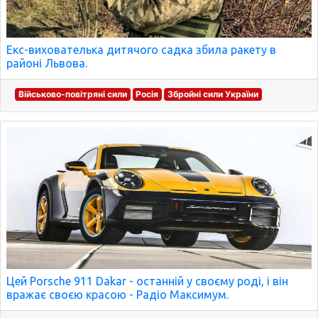
Екс-вихователька дитячого садка збила ракету в
районі Львова.
Військово-повітряні сили
Росія
Збройні сили України
Цей Porsche 911 Dakar - останній у своєму роді, і він
вражає своєю красою - Радіо Максимум.