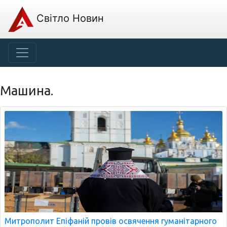
Світло Новин
Машина.
Митрополит Епіфаній провів освячення гуманітарного