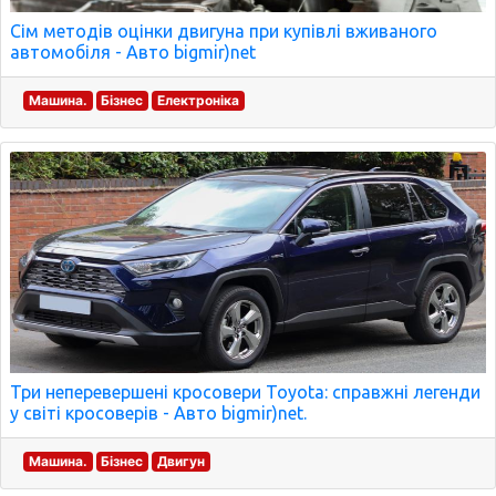
Сім методів оцінки двигуна при купівлі вживаного
автомобіля - Авто bigmir)net
Машина.
Бізнес
Електроніка
Три неперевершені кросовери Toyota: справжні легенди
у світі кросоверів - Авто bigmir)net.
Машина.
Бізнес
Двигун