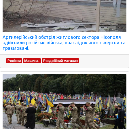
Артилерійський обстріл житлового сектора Нікополя
здійснили російські війська, внаслідок чого є жертви та
травмовані.
Росіяни
Машина.
Роздрібний магазин