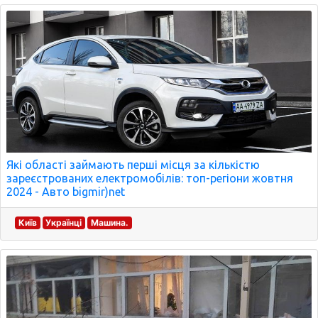
Які області займають перші місця за кількістю
зареєстрованих електромобілів: топ-регіони жовтня
2024 - Авто bigmir)net
Київ
Українці
Машина.