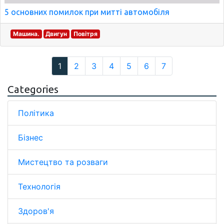
5 основних помилок при митті автомобіля
Машина.
Двигун
Повітря
1
2
3
4
5
6
7
Categories
Політика
Бізнес
Мистецтво та розваги
Технологія
Здоров'я