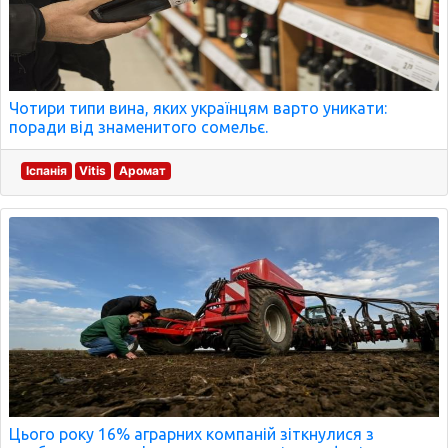
Чотири типи вина, яких українцям варто уникати:
поради від знаменитого сомельє.
Іспанія
Vitis
Аромат
Цього року 16% аграрних компаній зіткнулися з