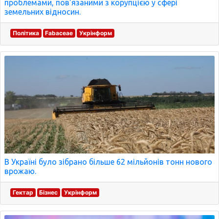
проблемами, пов'язаними з корупцією у сфері
земельних відносин.
Політика
Fabaceae
Укрінформ
В Україні було зібрано більше 62 мільйонів тонн нового
врожаю.
Гектар
Бізнес
Укрінформ