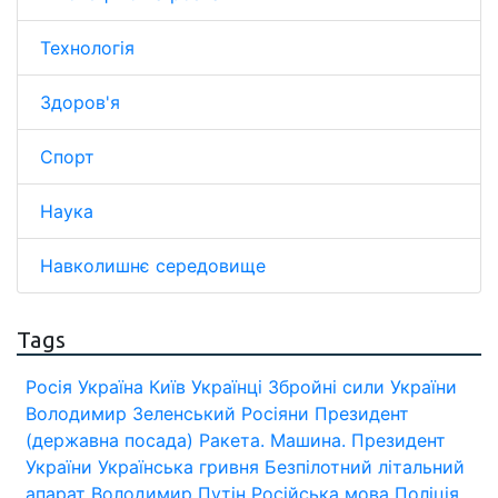
Технологія
Здоров'я
Спорт
Наука
Навколишнє середовище
Tags
Росія
Україна
Київ
Українці
Збройні сили України
Володимир Зеленський
Росіяни
Президент
(державна посада)
Ракета.
Машина.
Президент
України
Українська гривня
Безпілотний літальний
апарат
Володимир Путін
Російська мова
Поліція.