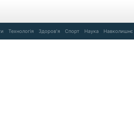
ги
Технологія
Здоров'я
Спорт
Наука
Навколишнє