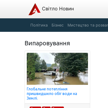
Світло Новин
Політика
Бізнес
Мистецтво та розва
Випаровування
Глобальне потепління
пришвидшило обіг води на
Землі.