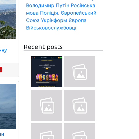
Володимир Путін
Російська
мова
Поліція.
Європейський
Союз
Укрінформ
Європа
Військовослужбовці
Recent posts
нну
ь
ли