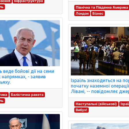
роєння
Інфраструктура
їль
Північна та Південна Америка
Лондон
Бізнес
ь веде бойові дії на семи
х напрямках, - заявив
Ізраїль знаходиться на по
ьяху.
початку наземної операції
Лівані, -- повідомляє дже
тика
Балістична ракета
їль
Наступальні (військові)
Ізраї
Вибух!