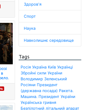
Здоров'я
Спорт
Наука
Навколишнє середовище
Tags
Росія
Україна
Київ
Українці
розі
Збройні сили України
 в
рело.
Володимир Зеленський
Росіяни
Президент
ль
(державна посада)
Ракета.
Машина.
Президент України
Українська гривня
Безпілотний літальний апарат