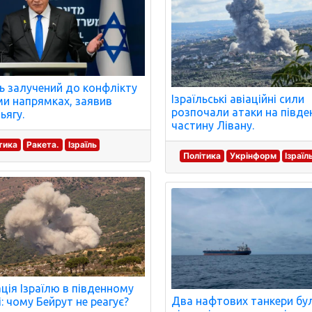
ль залучений до конфлікту
Ізраїльські авіаційні сили
ми напрямках, заявив
розпочали атаки на півде
ьягу.
частину Лівану.
тика
Ракета.
Ізраїль
Політика
Укрінформ
Ізраїл
ція Ізраїлю в південному
Два нафтових танкери бу
і: чому Бейрут не реагує?