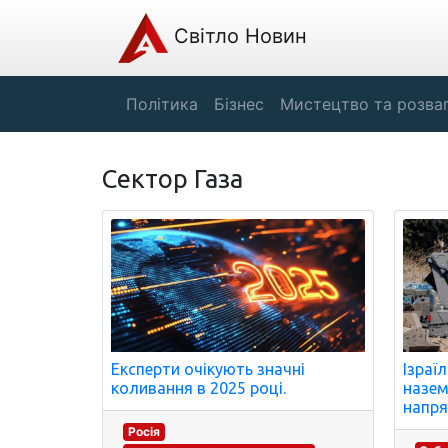
Світло Новин
Політика
Бізнес
Мистецтво та розва
Сектор Газа
Експерти очікують значні
Ізраї
коливання в 2025 році.
назем
напря
Росія