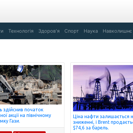
ги
Технологія
Здоров'я
Спорт
Наука
Навколишнє
ль здійснив початок
ної акції на північному
Ціна нафти залишається 
мку Гази.
зниженні, і Brent продаєть
$74,6 за барель.