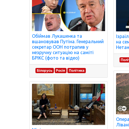
Обіймав Лукашенка та
Ізраї
вшановував Путіна. Генеральний
на се
секретар ООН потрапив у
Нетан
незручну ситуацію на саміті
БРІКС (фото та відео)
Полі
Білорусь
Росія
Політика
Опера
Ліван