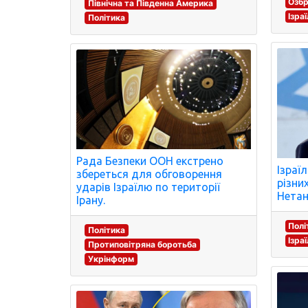
Озб
Північна та Південна Америка
Ізра
Політика
Рада Безпеки ООН екстрено
Ізраїл
збереться для обговорення
різни
ударів Ізраїлю по території
Нетан
Ірану.
Полі
Політика
Ізра
Протиповітряна боротьба
Укрінформ