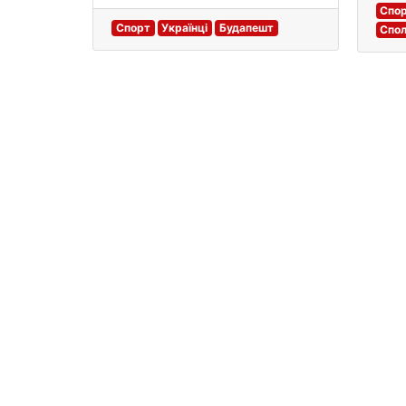
Спо
Спорт
Українці
Будапешт
Спол