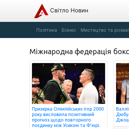
Світло Новин
Політика
Бізнес
Мистецтво та розва
Міжнародна федерація бок
Призерка Олімпійських ігор 2000
Валлі
року висловила позитивний
Дюбуа
прогноз щодо повторного
Джош
поєдинку між Усиком та Ф'юрі.