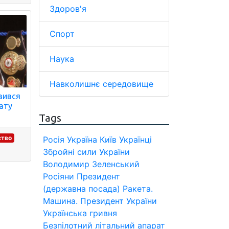
Здоров'я
Спорт
Наука
Навколишнє середовище
вився
ату
Tags
ство
Росія
Україна
Київ
Українці
Збройні сили України
Володимир Зеленський
Росіяни
Президент
(державна посада)
Ракета.
Машина.
Президент України
Українська гривня
Безпілотний літальний апарат