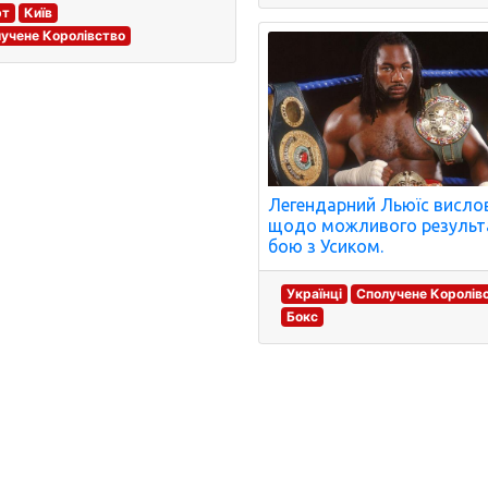
рт
Київ
учене Королівство
Легендарний Льюїс висло
щодо можливого результ
бою з Усиком.
Українці
Сполучене Королів
Бокс