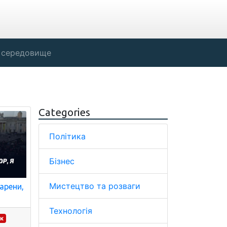
 середовище
Categories
Політика
Бізнес
Мистецтво та розваги
арени,
Технологія
ик