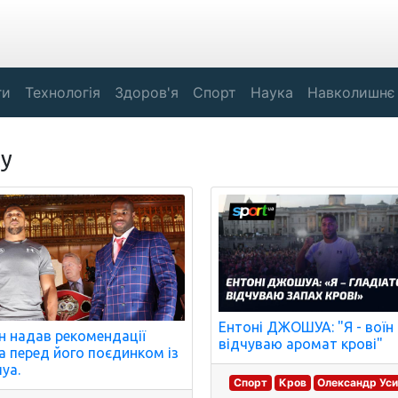
ги
Технологія
Здоров'я
Спорт
Наука
Навколишнє
су
Ентоні ДЖОШУА: "Я - воїн 
н надав рекомендації
відчуваю аромат крові"
 перед його поєдинком із
уа.
Спорт
Кров
Олександр Ус