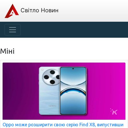
Світло Новин
Міні
Oppo може розширити свою серію Find X8, випустивши