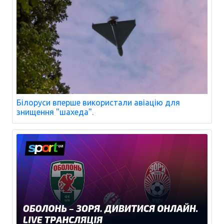
Білоруси вперше використали авіацію для
знищення "шахеда".