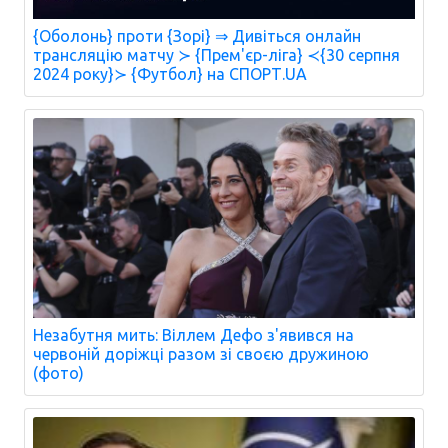
{Оболонь} проти {Зорі} ⇒ Дивіться онлайн
трансляцію матчу ≻ {Прем'єр-ліга} ≺{30 серпня
2024 року}≻ {Футбол} на СПОРТ.UA
Незабутня мить: Віллем Дефо з'явився на
червоній доріжці разом зі своєю дружиною
(фото)