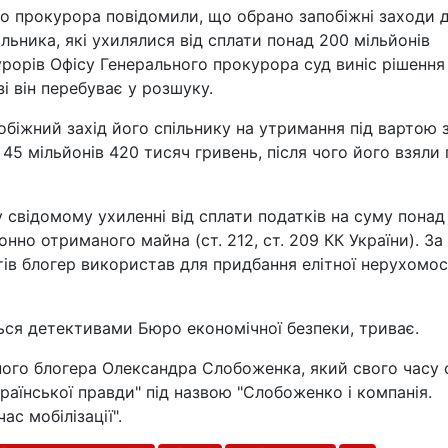
ого прокурора повідомили, що обрано запобіжні заходи 
ільника, які ухилялися від сплати понад 200 мільйонів
урорів Офісу Генерального прокурора суд виніс рішення
і він перебуває у розшуку.
обіжний захід його спільнику на утримання під вартою 
45 мільйонів 420 тисяч гривень, після чого його взяли 
 свідомому ухиленні від сплати податків на суму понад
онно отриманого майна (ст. 212, ст. 209 КК України). За
тів блогер використав для придбання елітної нерухомос
ься детективами Бюро економічної безпеки, триває.
ного блогера Олександра Слобоженка, який свого часу 
аїнської правди" під назвою "Слобоженко і компанія.
ас мобілізації".