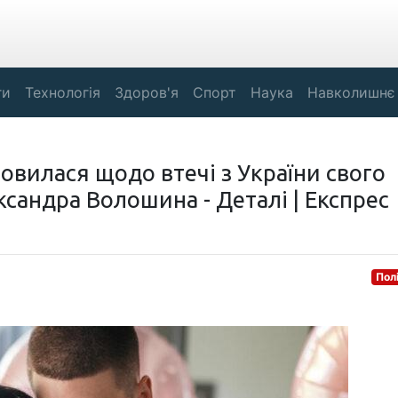
ги
Технологія
Здоров'я
Спорт
Наука
Навколишнє
овилася щодо втечі з України свого
сандра Волошина - Деталі | Експрес
Пол