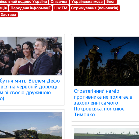
інальний кодекс України
Співачка
Українська мова
Блог
ація
Передача інформації
Lux FM
Стримування (пенологія)
Застава
бутня мить: Віллем Дефо
ився на червоній доріжці
Стратегічний намір
м зі своєю дружиною
противника не полягає в
о)
захопленні самого
Покровська: пояснює
Тимочко.