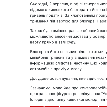
Сьогодні, 2 вересня, в офісі генеральн
відомого київського блогера та його сп
гривень податків. За клопотанням прок
тримання під вартою для блогера. Нараз
Також було змінено раніше обраний зап
можливістю внесення застави у розмірі 
варту прямо в залі суду.
Блогер та його спільник підозрюються у
мільйонів гривень та у відмиванні незак
інформацією слідства, частину цих кош
автомобілів преміум-класу.
Досудове розслідування, яке здійснюєт
Зазначимо, мова йде про контроверсій
центральною фігурою розслідування "Укр
Історія відпочинку київської молоді під ч