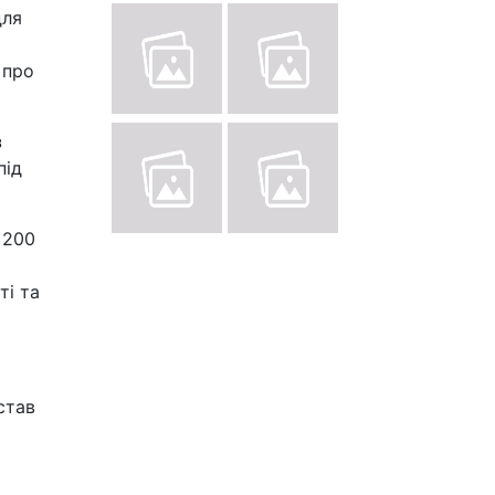
для
 про
з
під
 200
ті та
став