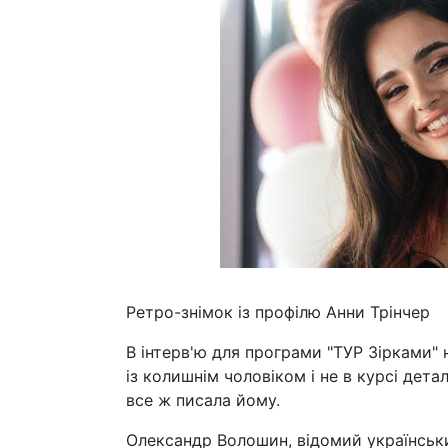
Ретро-знімок із профілю Анни Трінчер
В інтерв'ю для програми "ТУР Зірками" 
із колишнім чоловіком і не в курсі дета
все ж писала йому.
Олександр Волошин, відомий українськ