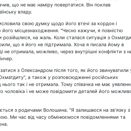
начив, що не має наміру повертатися. Він поклав
аїнську владу.
исловила свою думку щодо його втечі за кордон і
 його місцезнаходження. "Чесно кажучи, я повністю
и розійшлися, на жаль. Коли сталася ситуація з Охматд
орили, що я його не підтримала. Хоча я писала йому в
іді не отримала, можливо, через внутрішні конфлікти з н
інчер.
язатися з Олександром після того, як його звинуватили 
"Охматдиту", а також у розповсюдженні російських
д нього так і не отримала. Тому співачка не має уявленн
о чоловіка і не може повідомити деталей його можлив
ується з родичами Волошина. "Я залишаюся на зв'язку з
ою. Ми час від часу обмінюємося повідомленнями та
она.