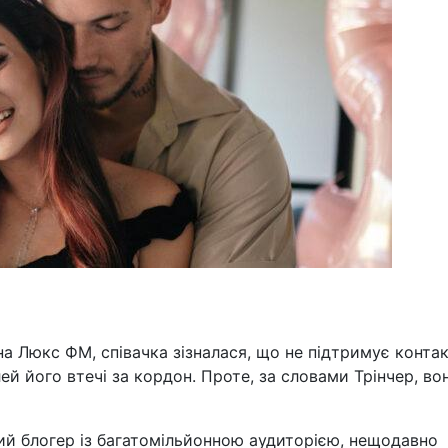
на Люкс ФМ, співачка зізналася, що не підтримує контак
лей його втечі за кордон. Проте, за словами Трінчер, во
ий блогер із багатомільйонною аудиторією, нещодавно