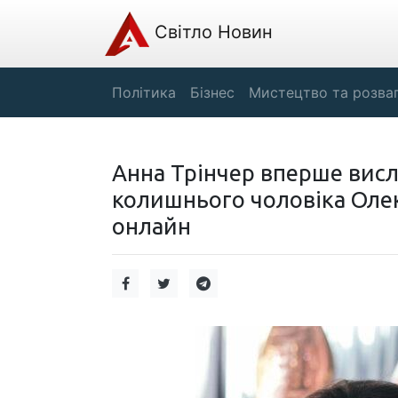
Світло Новин
Політика
Бізнес
Мистецтво та розва
Анна Трінчер вперше висл
колишнього чоловіка Олек
онлайн