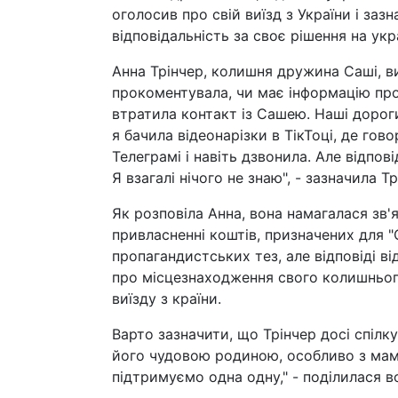
оголосив про свій виїзд з України і заз
відповідальність за своє рішення на укр
Анна Трінчер, колишня дружина Саші, в
прокоментувала, чи має інформацію про
втратила контакт із Сашею. Наші дорог
я бачила відеонарізки в ТікТоці, де гов
Телеграмі і навіть дзвонила. Але відпов
Я взагалі нічого не знаю", - зазначила Тр
Як розповіла Анна, вона намагалася зв'
привласненні коштів, призначених для 
пропагандистських тез, але відповіді ві
про місцезнаходження свого колишньог
виїзду з країни.
Варто зазначити, що Трінчер досі спілк
його чудовою родиною, особливо з мам
підтримуємо одна одну," - поділилася в