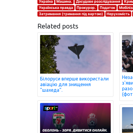
Україна
Машина.
Досудове розслідування
Крим
Українська правда
Прокурор.
Податок
Мобіліз
Затримання (тримання під вартою)
Нерухомість
Related posts
Неза
Білоруси вперше використали
з'яв
авіацію для знищення
разо
"шахеда".
(фот