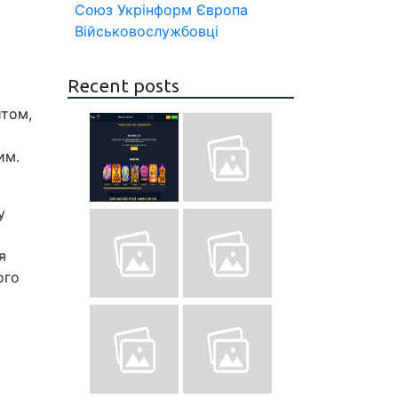
Союз
Укрінформ
Європа
Військовослужбовці
Recent posts
итом,
им.
у
я
ого