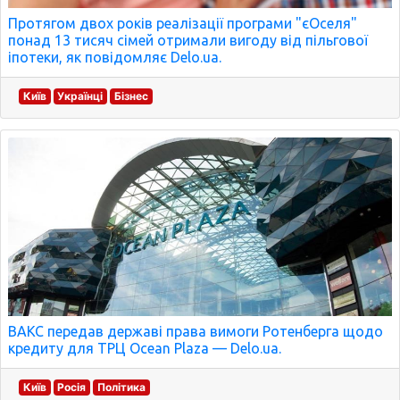
Протягом двох років реалізації програми "єОселя"
понад 13 тисяч сімей отримали вигоду від пільгової
іпотеки, як повідомляє Delo.ua.
Київ
Українці
Бізнес
ВАКС передав державі права вимоги Ротенберга щодо
кредиту для ТРЦ Ocean Plaza — Delo.ua.
Київ
Росія
Політика