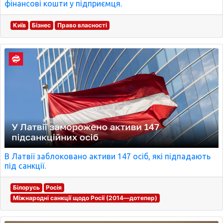
фінансові кошти у підприємця.
Київ
Бізнес
Право власності
В Латвії заблоковано активи 147 осіб, які підпадають
під санкції.
Білорусь
Росія
Міжнародні санкції щодо Росії (2014—дотепер)