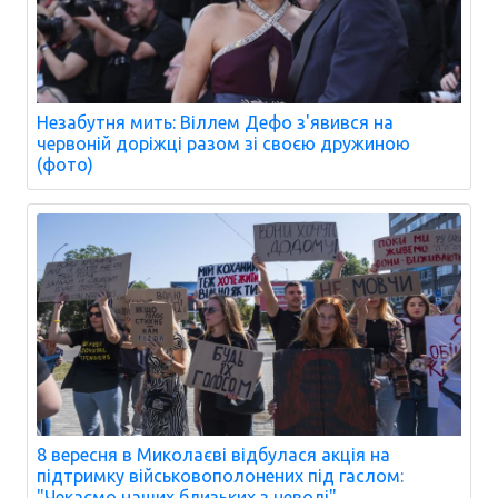
Незабутня мить: Віллем Дефо з'явився на
червоній доріжці разом зі своєю дружиною
(фото)
8 вересня в Миколаєві відбулася акція на
підтримку військовополонених під гаслом:
"Чекаємо наших близьких з неволі".