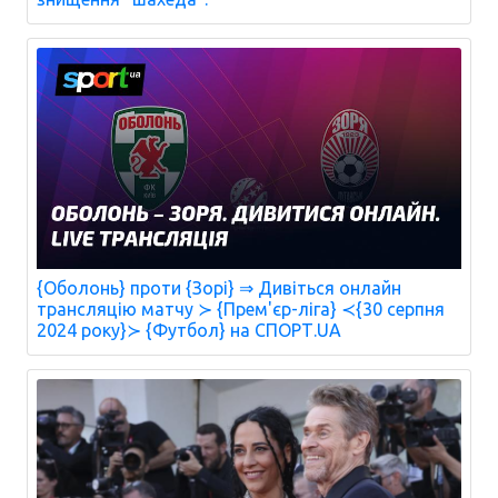
{Оболонь} проти {Зорі} ⇒ Дивіться онлайн
трансляцію матчу ≻ {Прем'єр-ліга} ≺{30 серпня
2024 року}≻ {Футбол} на СПОРТ.UA