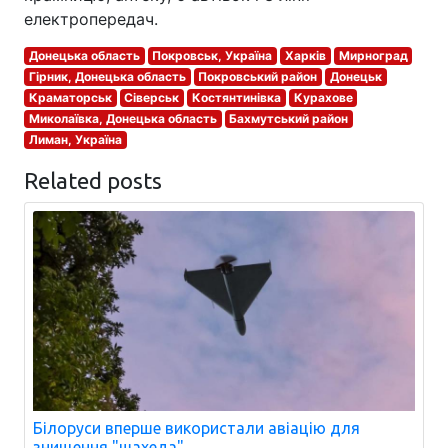
електропередач.
Донецька область
Покровськ, Україна
Харків
Мирноград
Гірник, Донецька область
Покровський район
Донецьк
Краматорськ
Сіверськ
Костянтинівка
Курахове
Миколаївка, Донецька область
Бахмутський район
Лиман, Україна
Related posts
Білоруси вперше використали авіацію для
знищення "шахеда".