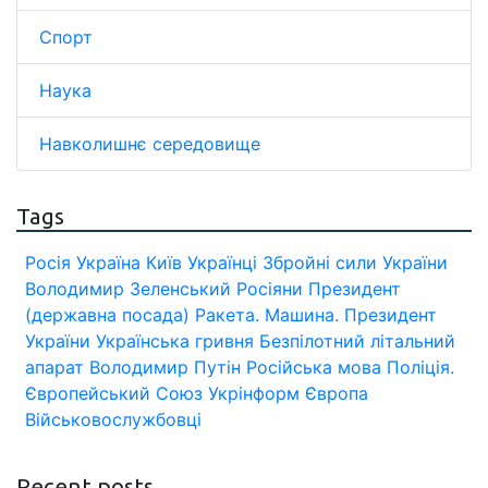
Спорт
Наука
Навколишнє середовище
Tags
Росія
Україна
Київ
Українці
Збройні сили України
Володимир Зеленський
Росіяни
Президент
(державна посада)
Ракета.
Машина.
Президент
України
Українська гривня
Безпілотний літальний
апарат
Володимир Путін
Російська мова
Поліція.
Європейський Союз
Укрінформ
Європа
Військовослужбовці
Recent posts