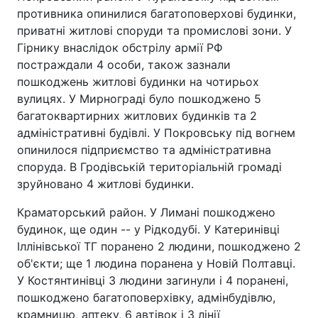
противника опинилися багатоповерхові будинки,
приватні житлові споруди та промислові зони. У
Гірнику внаслідок обстрілу армії РФ
постраждали 4 особи, також зазнали
пошкоджень житлові будинки на чотирьох
вулицях. У Мирнограді було пошкоджено 5
багатоквартирних житлових будинків та 2
адміністративні будівлі. У Покровську під вогнем
опинилося підприємство та адміністративна
споруда. В Гродівській територіальній громаді
зруйновано 4 житлові будинки.
Краматорський район. У Лимані пошкоджено
будинок, ще один -- у Рідкодубі. У Катеринівці
Іллінівської ТГ поранено 2 людини, пошкоджено 2
об'єкти; ще 1 людина поранена у Новій Полтавці.
У Костянтинівці 3 людини загинули і 4 поранені,
пошкоджено багатоповерхівку, адмінбудівлю,
крамницю, аптеку, 6 автівок і 3 лінії