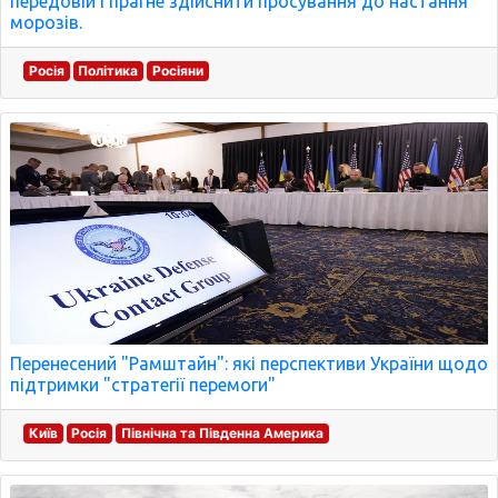
передовій і прагне здійснити просування до настання
морозів.
Росія
Політика
Росіяни
Перенесений "Рамштайн": які перспективи України щодо
підтримки "стратегії перемоги"
Київ
Росія
Північна та Південна Америка