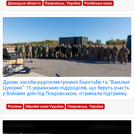
Донецька область
Покровськ, Україна
Російська мова
Дрони, засоби радіоелектронної боротьби та "Ванільні
Цукорки": 15 українських підрозділів, що беруть участь
у бойових діях під Покровськом, отримали підтримку.
Росіяни
Збройні сили України
Покровськ, Україна