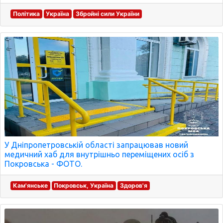
Політика
Україна
Збройні сили України
У Дніпропетровській області запрацював новий
медичний хаб для внутрішньо переміщених осіб з
Покровська - ФОТО.
Кам'янське
Покровськ, Україна
Здоров'я