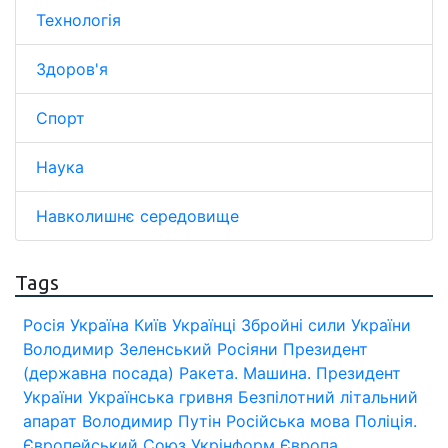
Технологія
Здоров'я
Спорт
Наука
Навколишнє середовище
Tags
Росія
Україна
Київ
Українці
Збройні сили України
Володимир Зеленський
Росіяни
Президент
(державна посада)
Ракета.
Машина.
Президент
України
Українська гривня
Безпілотний літальний
апарат
Володимир Путін
Російська мова
Поліція.
Європейський Союз
Укрінформ
Європа