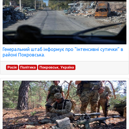
Генеральний штаб інформує про "інтенсивні сутички" в
районі Покровська.
Росія
Політика
Покровськ, Україна