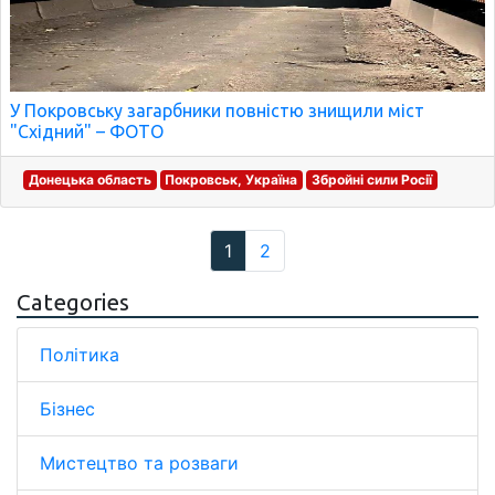
У Покровську загарбники повністю знищили міст
"Східний" – ФОТО
Донецька область
Покровськ, Україна
Збройні сили Росії
1
2
Categories
Політика
Бізнес
Мистецтво та розваги