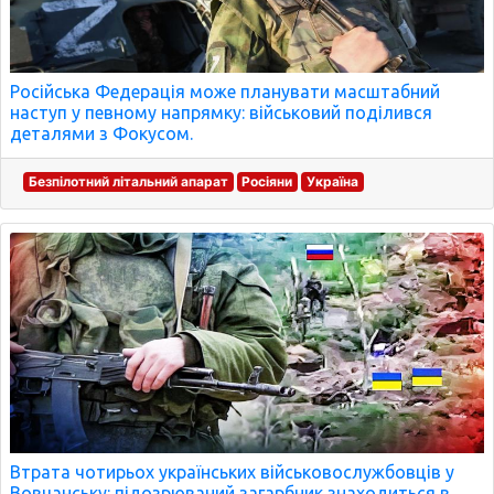
Російська Федерація може планувати масштабний
наступ у певному напрямку: військовий поділився
деталями з Фокусом.
Безпілотний літальний апарат
Росіяни
Україна
Втрата чотирьох українських військовослужбовців у
Вовчанську: підозрюваний загарбник знаходиться в