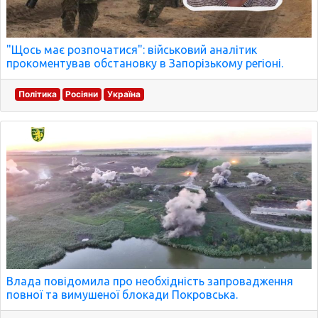
"Щось має розпочатися": військовий аналітик
прокоментував обстановку в Запорізькому регіоні.
Політика
Росіяни
Україна
Влада повідомила про необхідність запровадження
повної та вимушеної блокади Покровська.