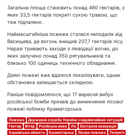
Загальна площа становить понад 460 гектарів, з
яких 33,5 гектарів покриті сухою травою, що
теж підпалено.
Наймасштабніша пожежа сталася неподалік від
Васищева, де вогонь знищив 207,7 гектарів лісу.
Наразі тривають заходи з ліквідації вогню, до
яких залучено понад 350 рятувальників та
близько 100 одиниць технічного обладнання.
Деякі пожежі вже вдалося локалізувати, однак
обстановка залишається складною.
Раніше повідомлялося, що 17 вересня вибух
російської бомби призвів до виникнення лісової
пожежі поблизу Краматорська.
Пожежа
Державна служба України з надзвичайних ситуацій
Гектар
Вітер
Російська мова
Ліс
Екстрена евакуація
Харківська область
Краматорськ
Лісова пожежа
Полум'я