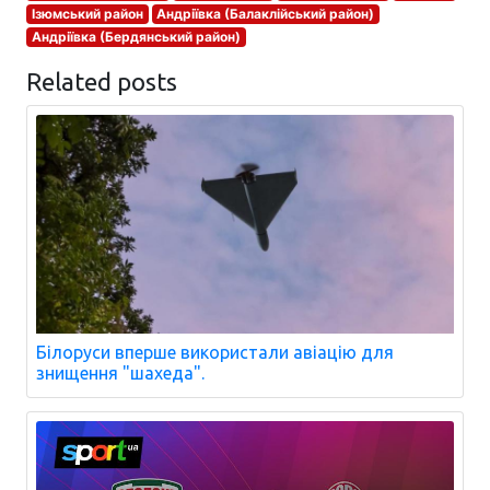
Ізюмський район
Андріївка (Балаклійський район)
Андріївка (Бердянський район)
Related posts
Білоруси вперше використали авіацію для
знищення "шахеда".