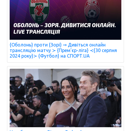
{Оболонь} проти {Зорі} ⇒ Дивіться онлайн
трансляцію матчу ≻ {Прем'єр-ліга} ≺{30 серпня
2024 року}≻ {Футбол} на СПОРТ.UA