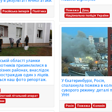
у в результаті нічної атаки.
Пожежа
Дощ
Російська імперія
Політика
Національна поліція України
вській області уламки
лотників приземлилися в
різних районах, внаслідок
постраждав один з ліцеїв.
ься наш фото репортаж.
У Єкатеринбурзі, Росія,
спалахнула пожежа в коло
суворого режиму: деталі п
УНН
ілотний літальний апарат
яни
Росія
Пожежа
Колонія