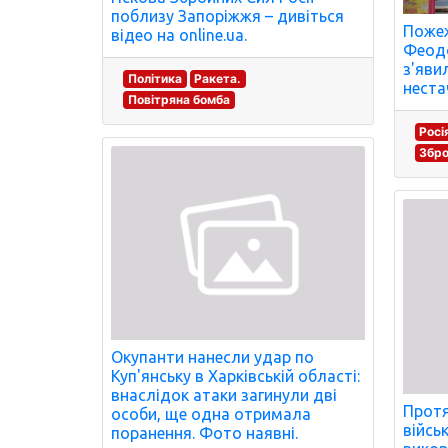
поблизу Запоріжжя – дивіться
Пожеж
відео на online.ua.
Феодо
з'яви
Політика
Ракета.
неста
Повітряна бомба
Росі
Збро
Окупанти нанесли удар по
Куп'янську в Харківській області:
внаслідок атаки загинули дві
Протя
особи, ще одна отримала
війсь
поранення. Фото наявні.