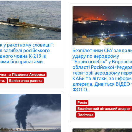
к у ракетному сховищі":
ія загибелі російського
Безпілотники СБУ завдал
дного човна K-219 із
удару по аеродрому
ими боєприпасами.
"Борисоглебск" у Воронез
області Російської Федера
території аеродрому пер
ічна та Південна Америка
КАБи та літаки, за інфор
та.
Балістична ракета
джерела. Дивіться ВІДЕО 
ФОТО.
Росія
Безпілотний літальний апарат
Політика