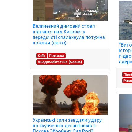
Величезний димовий стовп
піднявся над Києвом: у
передмісті спалахнула потужна
пожежа (фото)
"Вито
істор
підво
Київ
Пожежа
ядерн
Академмістечко (масив)
Півн
Раке
Українські сили завдали удару
по скупченню десантників з
Пскова Збройних Сил Росії