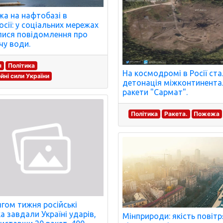
а на нафтобазі в
сії: у соціальних мережах
лися повідомлення про
чу води.
я
Політика
На космодромі в Росії ст
йні сили України
детонація міжконтинента
ракети "Сармат".
Політика
Ракета.
Пожежа
гом тижня російські
ка завдали Україні ударів,
Мінприроди: якість повітр