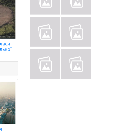
алася
льної
я