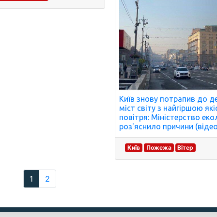
Київ знову потрапив до д
міст світу з найгіршою як
повітря: Міністерство екол
роз'яснило причини (відео
Київ
Пожежа
Вітер
1
2