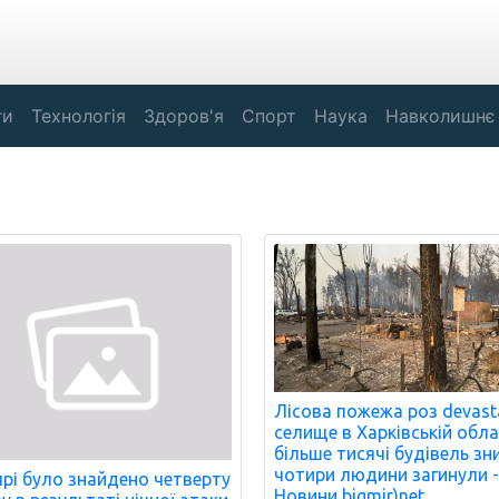
ги
Технологія
Здоров'я
Спорт
Наука
Навколишнє
Лісова пожежа роз devast
селище в Харківській обла
більше тисячі будівель зн
чотири людини загинули 
прі було знайдено четверту
Новини bigmir)net