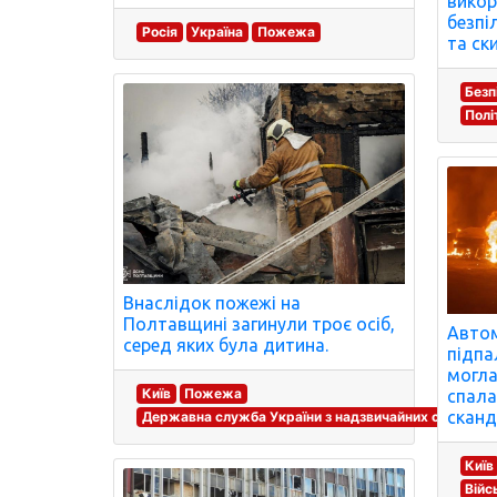
викор
безпі
Росія
Україна
Пожежа
та ск
Безп
Полі
Внаслідок пожежі на
Полтавщині загинули троє осіб,
Автом
серед яких була дитина.
підпа
могла
Київ
Пожежа
спала
сканд
Державна служба України з надзвичайних ситуацій
Київ
Війс