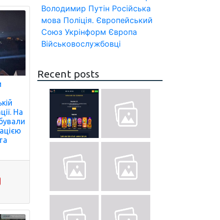
Володимир Путін
Російська
мова
Поліція.
Європейський
Союз
Укрінформ
Європа
Військовослужбовці
Recent posts
и
ькій
ції. На
ебували
мацією
та