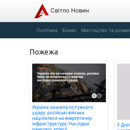
Світло Новин
Політика
Бізнес
Мистецтво та розва
Пожежа
Україна зазнала потужного
удару: російські війська
націлилися на енергетичну
інфраструктуру. Наслідки
У Дні
ранкової агресії.