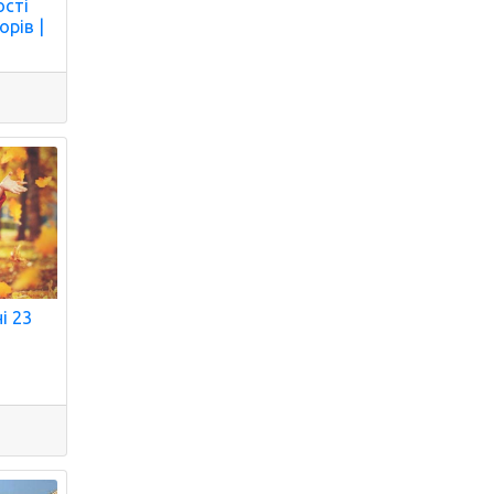
ості
рів |
і 23