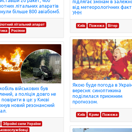
иставши 20 ракет, 400
підлягає змінам в залежн
лотних літальних апаратів
від метеорологічних факто
инули більше 800 авіабомб.
УНН
ілотний літальний апарат
Київ
Пожежа
Вітер
тика
Росіяни
Якою буде погода в Україн
обіль військових був
вересня: синоптикина
лений, а поліція довго не
поділилася приємним
 повірити в це: у Києві
прогнозом.
хнув новий резонансний
ал.
Київ
Крим
Пожежа
Збройні сили України
ьковослужбовці