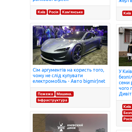
жертв
Київ
Росія
Кам'янське
Київ
Сім аргументів на користь того,
У Киї
чому не слід купувати
безпі
електромобіль - Авто bigmir)net
семи 
чого 
Дивіт
Пожежа
Машина.
Інфраструктура
Київ
Безп
Росі