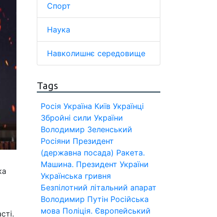
Спорт
Наука
Навколишнє середовище
Tags
Росія
Україна
Київ
Українці
Збройні сили України
Володимир Зеленський
Росіяни
Президент
(державна посада)
Ракета.
Машина.
Президент України
ка
Українська гривня
Безпілотний літальний апарат
Володимир Путін
Російська
мова
Поліція.
Європейський
сті.