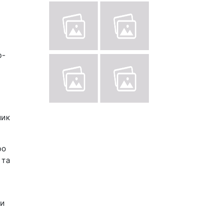
р-
ник
ро
 та
ви