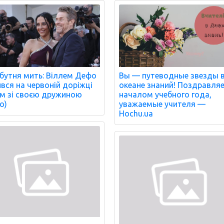
бутня мить: Віллем Дефо
Вы — путеводные звезды 
ився на червоній доріжці
океане знаний! Поздравля
м зі своєю дружиною
началом учебного года,
о)
уважаемые учителя —
Hochu.ua