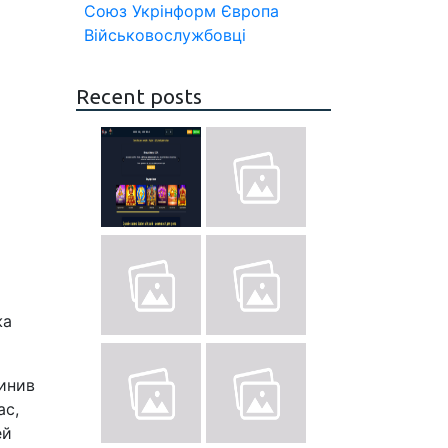
Союз
Укрінформ
Європа
Військовослужбовці
Recent posts
жа
чинив
ас,
ей