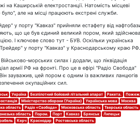
жі на Каширській електростанції. Натомість місцеві
було", але на місці працюють екстрені служби.
йдер" у порту "Кавказ" прийняли естафету від нафтобаз
ляють, що це був єдиний великий пором, який здійснюв
ією. І ключове слово тут - БУВ. Оскільки українська
Трейдер" у порту "Кавказ" у Краснодарському краю РФ.
Військово-морських силах і додали, що ліквідація
л армії РФ на фронті. Про це в ефірі "Радіо Свобода"
ін зауважив, цей пором є одним із важливих ланцюгів
безпечення окупаційних сил.
рськ
Україна
Безпілотний бойовий літальний апарат
Ракета.
Пожеж
ростанція
Міністерство оборони (Україна)
Українська мова
Москва
ка область
Радіо «Свобода»
Московська область
Тверська область
онезька область
Пором.
Порт
Кавказ
Брянськ
Липецьк
рабель
Керч
Краснодар
Ростовська область