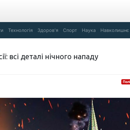
ги
Технологія
Здоров'я
Спорт
Наука
Навколишнє
ії: всі деталі нічного нападу
Пол