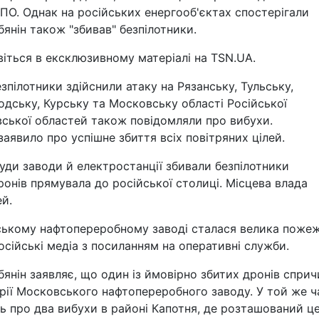
ППО. Однак на російських енергооб'єктах спостерігали
нін також "збивав" безпілотники.
ивіться в ексклюзивному матеріалі на TSN.UA.
езпілотники здійснили атаку на Рязанську, Тульську,
одську, Курську та Московську області Російської
вської областей також повідомляли про вибухи.
аявило про успішне збиття всіх повітряних цілей.
уди заводи й електростанції збивали безпілотники
ронів прямувала до російської столиці. Місцева влада
ей.
овському нафтопереробному заводі сталася велика поже
осійські медіа з посиланням на оперативні служби.
янін заявляє, що один із ймовірно збитих дронів спри
рії Московського нафтопереробного заводу. У той же ч
ть про два вибухи в районі Капотня, де розташований ц