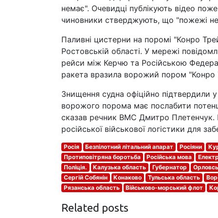
немає". Очевидці публікують відео поже
чиновники стверджують, що "пожежі не 
Паливні цистерни на поромі "Конро Тре
Ростовській області. У мережі повідом
рейси між Керчю та Російською Федерац
ракета вразила ворожий пором "Конро 
Знищення судна офіційно підтвердили у 
ворожого порома має послабити потенціа
сказав речник ВМС Дмитро Плетенчук. В
російської військової логістики для за
Росія
Безпілотний літальний апарат
Росіяни
Ку
Протиповітряна боротьба
Російська мова
Елект
Поліція.
Калузька область
Губернатор
Орловсь
Сергій Собянін
Конаково
Тульська область
Вор
Рязанська область
Військово-морський флот
Ко
Related posts