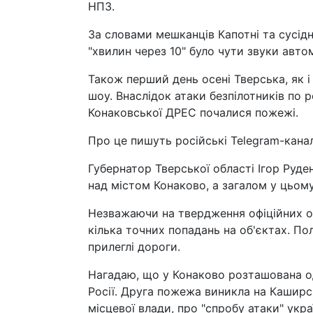
НПЗ.
За словами мешканців Капотні та сусідн
"хвилин через 10" було чути звуки авто
Також перший день осені Тверська, як 
шоу. Внаслідок атаки безпілотників по 
Конаковської ДРЕС почалися пожежі.
Про це пишуть російські Telegram-кана
Губернатор Тверської області Ігор Руд
над містом Конаково, а загалом у цьому
Незважаючи на твердження офіційних ор
кілька точних попадань на об'єктах. По
прилеглі дороги.
Нагадаю, що у Конаково розташована од
Росії. Друга пожежа виникла на Каширс
місцевої влади, про "спробу атаки" укр