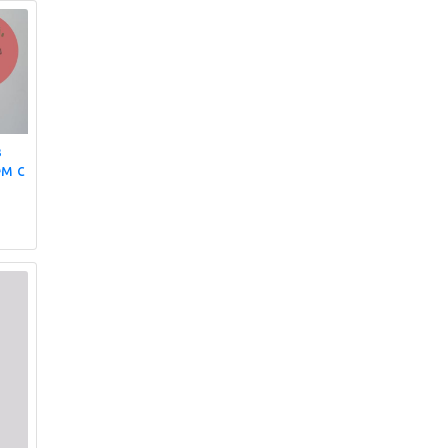
в
ем с