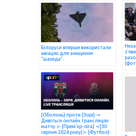
Неза
Білоруси вперше використали
з'яв
авіацію для знищення
разо
"шахеда".
(фот
{Оболонь} проти {Зорі} ⇒
Дивіться онлайн трансляцію
матчу ≻ {Прем'єр-ліга} ≺{30
серпня 2024 року}≻ {Футбол}