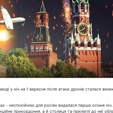
ді у ніч на 1 вересня після атаки дронів сталася вели
нах - неспокійною для росіян видалася перша осіння ніч.
ційне прикордоння, а й столиця та прилеглі до неї обла