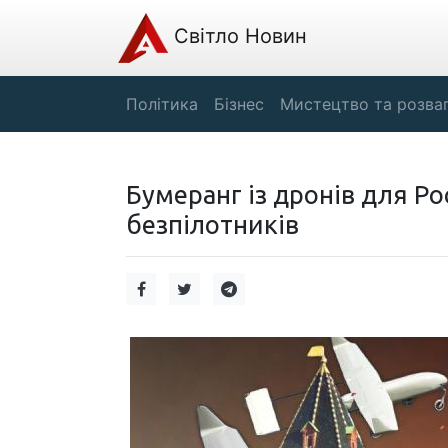
Світло Новин
Політика
Бізнес
Мистецтво та розва
Бумеранг із дронів для Рос
безпілотників