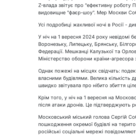
Z-влада звітує про "ефективну роботу 
видовищне "фаєр-шоу". Мер Москви Собя
Усі подробиці жахливої ночі в Росії - д
У ніч на 1 вересня 2024 року невідомі б
Воронезьку, Липецьку, Брянську, Білгор
Федерації. Мешканці Калузької та Орло
Міністерство оборони країни-агресора з
Однак пожежі на місцях свідчать: подек
власними будівлями. Велика кількість д
швидко звітувала про нібито збиття ціл
Крім того, у ніч на 1 вересня на Моск
після атаки дронів. Це підтверджують р
Московський міський голова Сергій Соб
пошкодження окремої будівлі на терито
російські соціальні мережі повідомляю