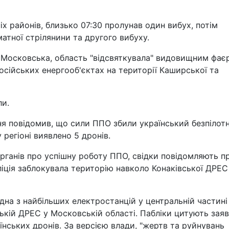
іх районів, близько 07:30 пролунав один вибух, потім
матної стрілянини та другого вибуху.
і Московська, область "відсвяткувала" видовищним фає
російських енергооб'єктах на території Каширської та
ли.
еня повідомив, що сили ППО збили український безпілот
 регіоні виявлено 5 дронів.
ганів про успішну роботу ППО, свідки повідомляють п
ліція заблокувала територію навколо Конаківської ДРЕС
на з найбільших електростанцій у центральній частині
ькій ДРЕС у Московській області. Пабліки цитують зая
аїнських дронів. За версією влади, "жертв та руйнувань