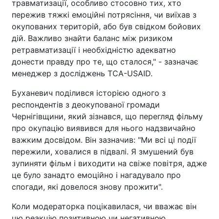
травматизації, особливо стосовно тих, хто
пережив тяжкі емоційні потрясіння, чи виїхав з
окупованих територій, або був свідком бойових
дій. Важливо знайти баланс між ризиком
ретравматизації і необхідністю адекватно
донести правду про те, що сталося," - зазначає
менеджер з досліджень ТСА-USAID.
Буханевич поділився історією одного з
респондентів з деокупованої громади
Чернігівщини, який зізнався, що перегляд фільму
про окупацію виявився для нього надзвичайно
важким досвідом. Він зазначив: "Ми всі ці події
пережили, ховалися в підвалі. Я змушений був
зупиняти фільм і виходити на свіже повітря, адже
це було занадто емоційно і нагадувало про
спогади, які довелося знову прожити".
Коли модераторка поцікавилася, чи вважає він
цю реакцію позитивною чи негативною,