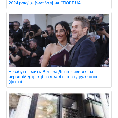
2024 року}≻ {Футбол} на СПОРТ.UA
Незабутня мить: Віллем Дефо з'явився на
червоній доріжці разом зі своєю дружиною
(фото)