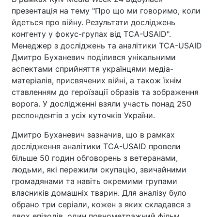
презентація на тему "Про що ми говоримо, коли
йдеться про війну. Результати досліджень
контенту у фокус-групах від ТСА-USAID".
Менеджер з досліджень та аналітики ТСА-USAID
Дмитро Буханевич поділився унікальними
аспектами сприйняття українцями медіа-
матеріалів, присвячених війні, а також їхнім
ставленням до героїзації образів та зображення
ворога. У дослідженні взяли участь понад 250
респондентів з усіх куточків України.
Дмитро Буханевич зазначив, що в рамках
дослідження аналітики ТСА-USAID провели
більше 50 годин обговорень з ветеранами,
людьми, які пережили окупацію, звичайними
громадянами та навіть окремими групами
власників домашніх тварин. Для аналізу було
обрано три серіали, кожен з яких складався з
двох епізодів, один повнометражний фільм,