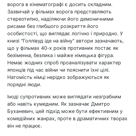
ворога в кінематографі є досить складним.
Зазвичай у фільмах ворога представляють
стереотипно, наділяючи його демоничними
рисами без глибшого розкриття його
особистості, що виглядає логічно і природно. У
книзі "Голлівуд іде на війну" автори зазначають,
що у фільмах 40-х років противник постає як
безіменна, безлика і майже німецька фігура.
Немає жодних спроб проаналізувати характер
японців під час війни чи пояснити їхні цілі.
Натомість німці нерідко зображуються як
порядні люди.
Іноді супротивник може виглядати незграбним
або навіть кумедним. Як зазначає Дмитро
Буханевич, цей підхід може бути ефективним у
комедійних жанрах, проте в драматичних творах
він не працює.