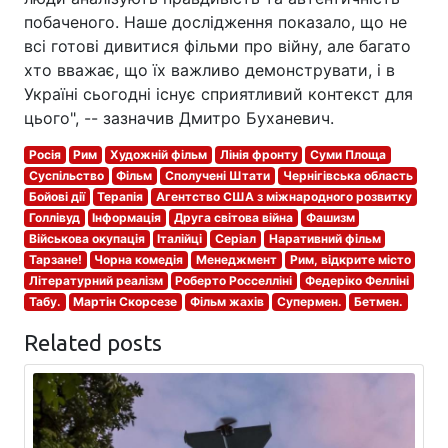
побаченого. Наше дослідження показало, що не
всі готові дивитися фільми про війну, але багато
хто вважає, що їх важливо демонструвати, і в
Україні сьогодні існує сприятливий контекст для
цього", -- зазначив Дмитро Буханевич.
Росія
Рим
Художній фільм
Лінія фронту
Суми Площа
Суспільство
Фільм
Сполучені Штати
Чернігівська область
Бойові дії
Терапія
Агентство США з міжнародного розвитку
Голлівуд
Інформація
Друга світова війна
Фашизм
Військова окупація
Італійці
Серіал
Наративний фільм
Тарзане!
Чорна комедія
Менеджмент
Рим, відкрите місто
Літературний реалізм
Роберто Росселліні
Федеріко Фелліні
Табу.
Мартін Скорсезе
Фільм жахів
Супермен.
Бетмен.
Related posts