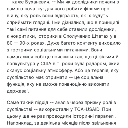
-- каже Буханевич. -- Ми як дослідники почали з
самого початку: для чого робити фільми про
війну, яку роль вони відіграють, як їх будуть
сприймати глядачі. І ми дізналися, що в принципі
такі самі питання для себе ставили дослідники,
кінокритики, історики в Сполучених Штатах у в
80 -- 90-х роках. Дуже багато контенту виходило
з гострими соціальними питаннями. Вони
намагалися собі це пояснити так, що ці фільми й
попкультура у США в ті роки була радаром, який
сканує соціальну атмосферу. Або це терапія, яку
суспільство має отримати -- це соціальна
функція, яку не зможе понвноцінно виконати
держава".
Саме такий підхід -- аналіз через призму ролі в
суспільстві -- використали у ТСА-USAID. При
цьому ще не раз проводили історичні паралелі.
Наприклад, за декілька місяців після звільнення