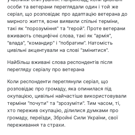
особи та ветерани переглядали один і той же
серіал, що розповідає про адаптацію ветерана до
мирного життя, вони виявили спільні терміни,
такі як "порозуміння" та "герой". Проте ветерани
вживають специфічні слова, такі як "армія",
"влада", "командир" і "побратим". Натомість
цивільні акцентували на слові "змінитися".
Найбільш вживані слова респондентів після
перегляду серіалу про ветерана
Коли респонденти переглянули серіал, що
розповідає про громаду, яка опинилася під
окупацією, цивільні найчастіше використовували
терміни "почути" та "зрозуміти". Тим часом, ті,
хто пережив окупацію, ділилися думками про
громаду, переїзди, Збройні Сили України, свої
переживання та страхи.