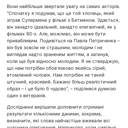
Вони найбільше звертали увагу на самих акторів.
"Спочатку я подумав, що це той хлопець, який
зіграв Супермена у фільмі з Бетменом. Здається,
він занадто ідеальний, занадто елегантний, як у
фільмах 80-х. Але, можливо, він може бути
привабливим. Подивіться на Павла Петриченка –
він був зовсім не страшним, молодим і не
виглядав надто зраненим життям, а загинув,
коли ще був відносно молодим. Я не стверджую,
що нам потрібен обов'язково якийсь сірий,
втомлений чоловік. Нам потрібен не такий
штучний, красивий. Бажано більш реалістичний
образ – і це було б чудово", – поділився думкою
один з ветеранів.
Дослідники вирішили доповнити отримані
результати кількісними даними, зокрема,
визначити, які слова найчастіше вживали всі
учасники опитування. Наприклад, коли цивільні