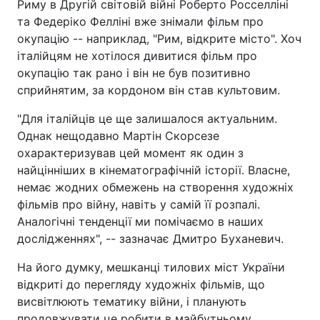
Риму в Другій світовій війні Роберто Росселліні
та Федеріко Фелліні вже знімали фільм про
окупацію -- наприклад, "Рим, відкрите місто". Хоч
італійцям не хотілося дивитися фільм про
окупацію так рано і він не був позитивно
сприйнятим, за кордоном він став культовим.
"Для італійців це ще залишалося актуальним.
Однак нещодавно Мартін Скорсезе
охарактеризував цей момент як один з
найцінніших в кінематографічній історії. Власне,
немає жодних обмежень на створення художніх
фільмів про війну, навіть у самій її розпалі.
Аналогічні тенденції ми помічаємо в наших
дослідженнях", -- зазначає Дмитро Буханевич.
На його думку, мешканці тилових міст України
відкриті до перегляду художніх фільмів, що
висвітлюють тематику війни, і планують
продовжувати це робити в майбутньому.