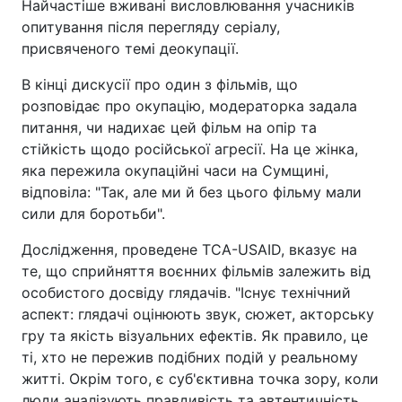
Найчастіше вживані висловлювання учасників
опитування після перегляду серіалу,
присвяченого темі деокупації.
В кінці дискусії про один з фільмів, що
розповідає про окупацію, модераторка задала
питання, чи надихає цей фільм на опір та
стійкість щодо російської агресії. На це жінка,
яка пережила окупаційні часи на Сумщині,
відповіла: "Так, але ми й без цього фільму мали
сили для боротьби".
Дослідження, проведене ТСА-USAID, вказує на
те, що сприйняття воєнних фільмів залежить від
особистого досвіду глядачів. "Існує технічний
аспект: глядачі оцінюють звук, сюжет, акторську
гру та якість візуальних ефектів. Як правило, це
ті, хто не пережив подібних подій у реальному
житті. Окрім того, є суб'єктивна точка зору, коли
люди аналізують правдивість та автентичність