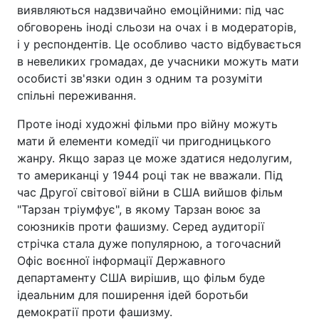
виявляються надзвичайно емоційними: під час
обговорень іноді сльози на очах і в модераторів,
і у респондентів. Це особливо часто відбувається
в невеликих громадах, де учасники можуть мати
особисті зв'язки один з одним та розуміти
спільні переживання.
Проте іноді художні фільми про війну можуть
мати й елементи комедії чи пригодницького
жанру. Якщо зараз це може здатися недолугим,
то американці у 1944 році так не вважали. Під
час Другої світової війни в США вийшов фільм
"Тарзан тріумфує", в якому Тарзан воює за
союзників проти фашизму. Серед аудиторії
стрічка стала дуже популярною, а тогочасний
Офіс воєнної інформації Державного
департаменту США вирішив, що фільм буде
ідеальним для поширення ідей боротьби
демократії проти фашизму.