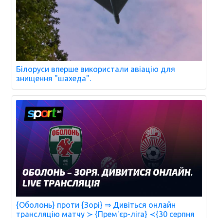
Білоруси вперше використали авіацію для
знищення "шахеда".
{Оболонь} проти {Зорі} ⇒ Дивіться онлайн
трансляцію матчу ≻ {Прем'єр-ліга} ≺{30 серпня