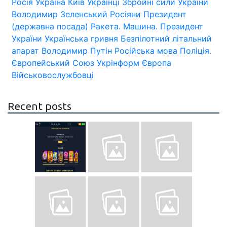
Росія
Україна
Київ
Українці
Збройні сили України
Володимир Зеленський
Росіяни
Президент
(державна посада)
Ракета.
Машина.
Президент
України
Українська гривня
Безпілотний літальний
апарат
Володимир Путін
Російська мова
Поліція.
Європейський Союз
Укрінформ
Європа
Військовослужбовці
Recent posts