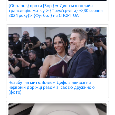
{Оболонь} проти {Зорі} ⇒ Дивіться онлайн
трансляцію матчу ≻ {Прем'єр-ліга} ≺{30 серпня
2024 року}≻ {Футбол} на СПОРТ.UA
Незабутня мить: Віллем Дефо з'явився на
червоній доріжці разом зі своєю дружиною
(фото)