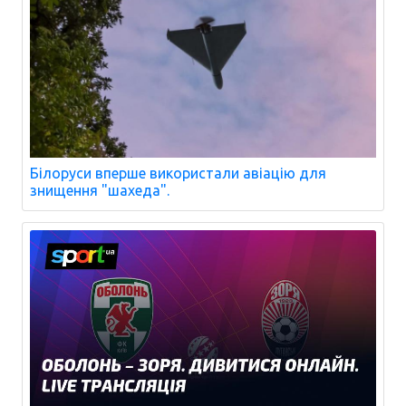
Білоруси вперше використали авіацію для
знищення "шахеда".