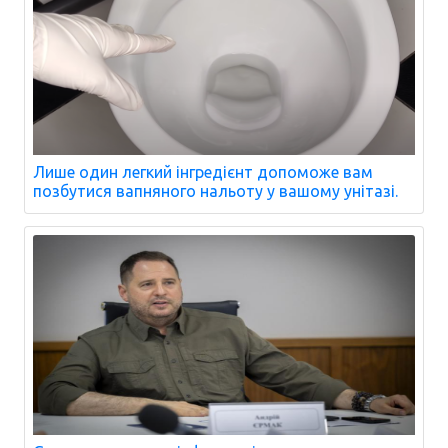
Лише один легкий інгредієнт допоможе вам
позбутися вапняного нальоту у вашому унітазі.