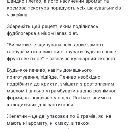
швидко і легко, а його насичений аромат та
кремова текстура порадують усіх шанувальників
чізкейків.
Збережіть цей рецепт, яким поділилась
фудблогерка з ніком lanas_diet.
"Ви зможете здивувати всіх, адже замість
гарбуза можна використовувати будь-яке інше
фруктове пюре", - зазначає кулінарний експерт.
Будь-яке печиво, навіть домашнього
приготування, підійде. Печиво необхідно
подрібнити до крихти, змішати з розтопленим
маслом і щільно утрамбувати на дно рознімної
форми, як показано у відео. Потім ставимо в
холодильник для застигання.
Желатин – це дві упаковки по 9 грамів, які не
мають ні аромату, ні смаку, а також