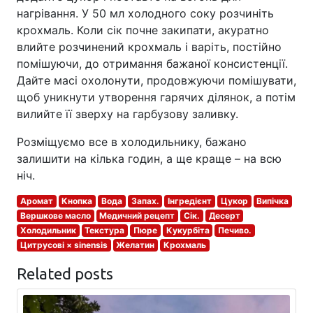
нагрівання. У 50 мл холодного соку розчиніть
крохмаль. Коли сік почне закипати, акуратно
влийте розчинений крохмаль і варіть, постійно
помішуючи, до отримання бажаної консистенції.
Дайте масі охолонути, продовжуючи помішувати,
щоб уникнути утворення гарячих ділянок, а потім
вилийте її зверху на гарбузову заливку.
Розміщуємо все в холодильнику, бажано
залишити на кілька годин, а ще краще – на всю
ніч.
Аромат
Кнопка
Вода
Запах.
Інгредієнт
Цукор
Випічка
Вершкове масло
Медичний рецепт
Сік.
Десерт
Холодильник
Текстура
Пюре
Кукурбіта
Печиво.
Цитрусові × sinensis
Желатин
Крохмаль
Related posts