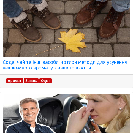
Сода, чай та інші засоби: чотири методи для усунення
неприємного аромату з вашого взуття.
Аромат
Запах.
Оцет