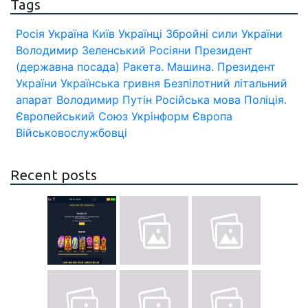
Tags
Росія
Україна
Київ
Українці
Збройні сили України
Володимир Зеленський
Росіяни
Президент
(державна посада)
Ракета.
Машина.
Президент
України
Українська гривня
Безпілотний літальний
апарат
Володимир Путін
Російська мова
Поліція.
Європейський Союз
Укрінформ
Європа
Військовослужбовці
Recent posts