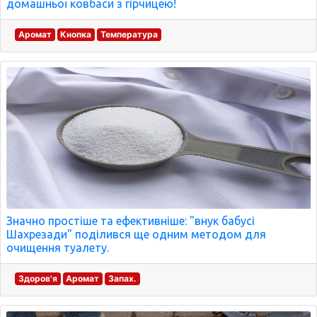
домашньої ковбаси з гірчицею!
Аромат
Кнопка
Температура
Значно простіше та ефективніше: "внук бабусі
Шахрезади" поділився ще одним методом для
очищення туалету.
Здоров'я
Аромат
Запах.