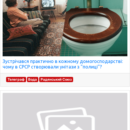
Зустрічався практично в кожному домогосподарстві:
чому в СРСР створювали унітази з "полиці"?
Телеграф
Вода
Радянський Союз