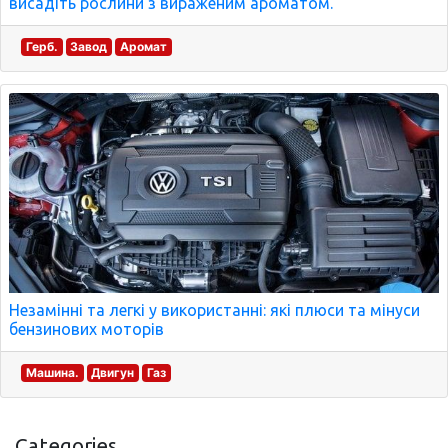
висадіть рослини з вираженим ароматом.
Герб.
Завод
Аромат
Незамінні та легкі у використанні: які плюси та мінуси
бензинових моторів
Машина.
Двигун
Газ
Categories