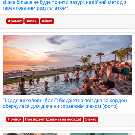
кішка більше не буде точити пазурі: надійний метод з
гарантованим результатом!
Аромат
Запах.
Allium
"Щоденні головні болі": бюджетна поїздка за кордон
обернулася для дівчини справжнім жахом (фото)
Лондон
Президент (державна посада)
Бізнес