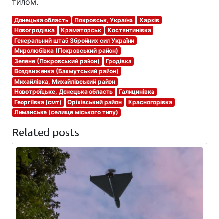
тилом.
Донецька область
Покровськ, Україна
Харків
Новогродівка
Краматорськ
Костянтинівка
Генеральний штаб Збройних сил України
Миролюбівка (Покровський район)
Зелене (Покровський район)
Гродівка
Воздвиженка (Бахмутський район)
Михайлівка, Михайлівський район
Новотроїцьке, Донецька область
Галицинівка
Георгіївка (смт)
Оріхівський район
Красногорівка
Лиманське (селище міського типу)
Related posts