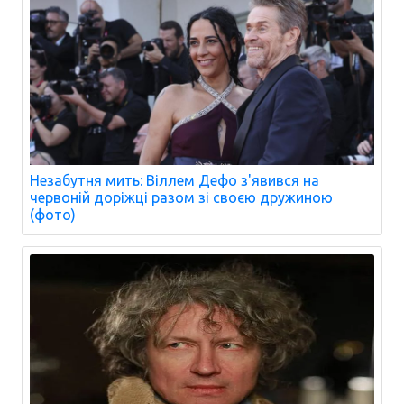
Незабутня мить: Віллем Дефо з'явився на
червоній доріжці разом зі своєю дружиною
(фото)