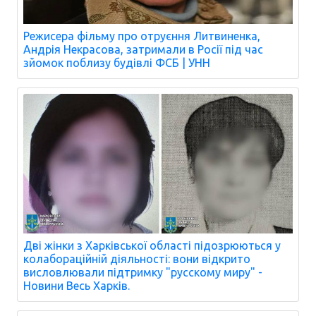
Режисера фільму про отруєння Литвиненка,
Андрія Некрасова, затримали в Росії під час
зйомок поблизу будівлі ФСБ | УНН
Дві жінки з Харківської області підозрюються у
колабораційній діяльності: вони відкрито
висловлювали підтримку "русскому миру" -
Новини Весь Харків.