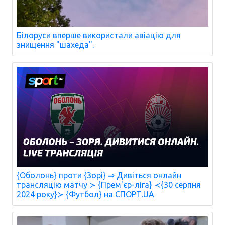
Білоруси вперше використали авіацію для
знищення "шахеда".
{Оболонь} проти {Зорі} ⇒ Дивіться онлайн
трансляцію матчу ≻ {Прем'єр-ліга} ≺{30 серпня
2024 року}≻ {Футбол} на СПОРТ.UA