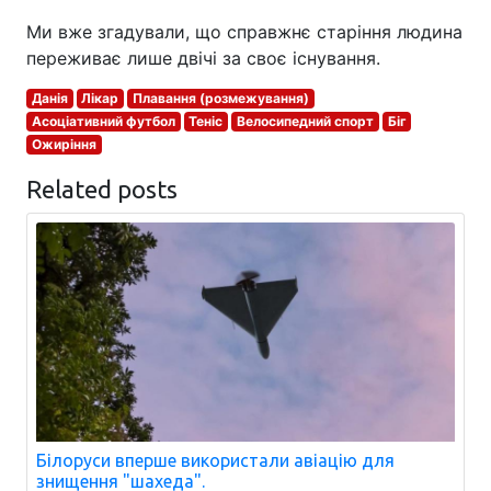
Ми вже згадували, що справжнє старіння людина
переживає лише двічі за своє існування.
Данія
Лікар
Плавання (розмежування)
Асоціативний футбол
Теніс
Велосипедний спорт
Біг
Ожиріння
Related posts
Білоруси вперше використали авіацію для
знищення "шахеда".