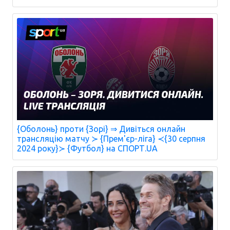
{Оболонь} проти {Зорі} ⇒ Дивіться онлайн
трансляцію матчу ≻ {Прем'єр-ліга} ≺{30 серпня
2024 року}≻ {Футбол} на СПОРТ.UA