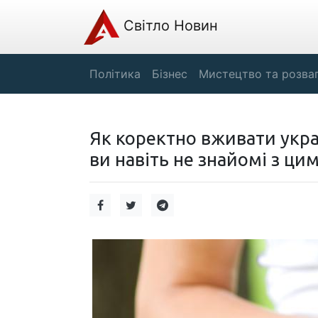
Світло Новин
Політика
Бізнес
Мистецтво та розва
Як коректно вживати укра
ви навіть не знайомі з ци