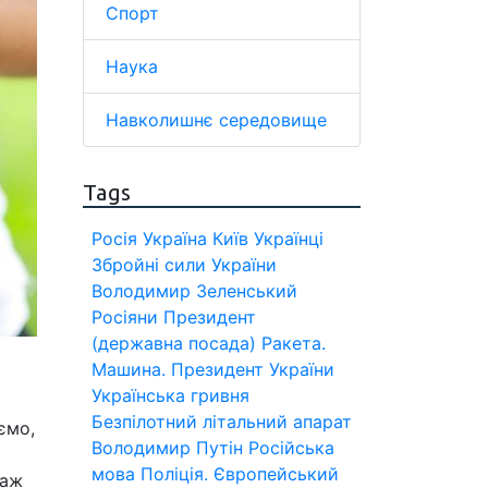
Спорт
Наука
Навколишнє середовище
Tags
Росія
Україна
Київ
Українці
Збройні сили України
Володимир Зеленський
Росіяни
Президент
(державна посада)
Ракета.
Машина.
Президент України
Українська гривня
Безпілотний літальний апарат
ємо,
Володимир Путін
Російська
мова
Поліція.
Європейський
 аж