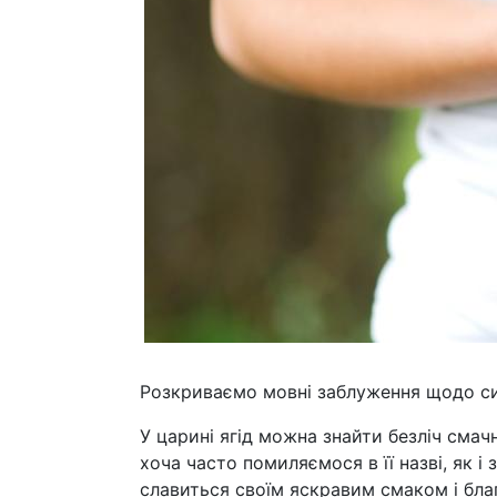
Розкриваємо мовні заблуження щодо си
У царині ягід можна знайти безліч смач
хоча часто помиляємося в її назві, як 
славиться своїм яскравим смаком і бла