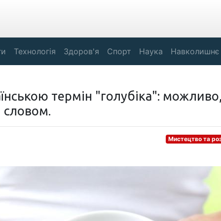
ги
Технологія
Здоров'я
Спорт
Наука
Навколишнє
їнською термін "голубіка": можливо
м словом.
Мистецтво та ро