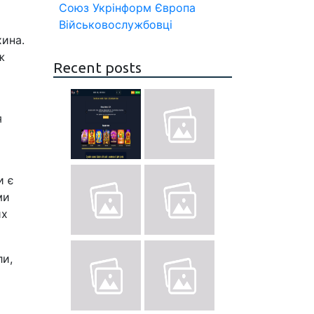
Союз
Укрінформ
Європа
Військовослужбовці
ина.
ж
Recent posts
я
и є
ми
их
ли,