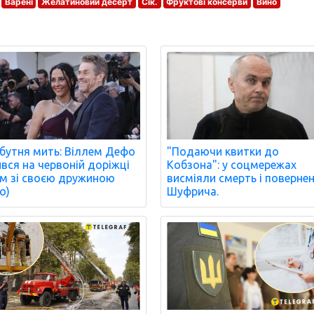
Варені
Желатиновий десерт
Сік.
Фруктові консерви
Вино
бутня мить: Віллем Дефо
"Подаючи квитки до
ився на червоній доріжці
Кобзона": у соцмережах
м зі своєю дружиною
висміяли смерть і поверне
о)
Шуфрича.