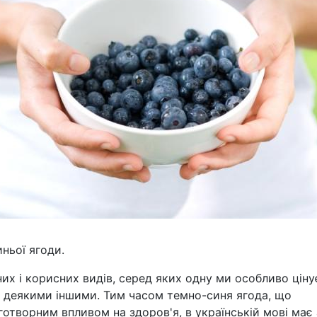
ньої ягоди.
них і корисних видів, серед яких одну ми особливо ціну
і з деякими іншими. Тим часом темно-синя ягода, що
готворним впливом на здоров'я, в українській мові має