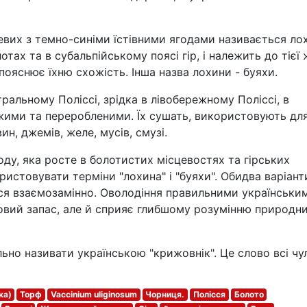
вих з темно-синіми їстівними ягодами називається лох
тах та в субальпійському поясі гір, і належить до тієї 
ояснює їхню схожість. Інша назва лохини - буяхи.
ральному Поліссі, зрідка в лівобережному Поліссі, в
жими та переробленими. Їх сушать, використовують дл
ин, джемів, желе, мусів, смузі.
ду, яка росте в болотистих місцевостях та гірських
ристовувати терміни "лохина" і "буяхи". Обидва варіант
я взаємозамінно. Оволодіння правильними українськи
овий запас, але й сприяє глибшому розумінню природн
льно називати українською "крижовнік". Це слово всі чу
ка)
Торф
Vaccinium uliginosum
Чорниця.
Полісся
Болото