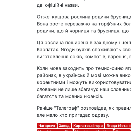
дві офіційні назви.
Отже, кущова рослина родини бруснице
Вона росте переважно на торф'яних боло
родини, що й чорниця та брусниця, що п
Ця рослина поширена в західному і цент
Карпатах. Ягоди буяхів споживають сві
виготовлення соків, компотів, варення, в
Коли мова заходить про темно-синю яго
районах, в українській мові можна вико
коректними і можуть використовуватис
словами не лише збагачує наш словник
багатств та мовних нюансів.
Раніше "Телеграф" розповідав, як прави
але мало хто пригадає одразу.
Чагарник
Завод
Карпатські гори
Ягода (ботані