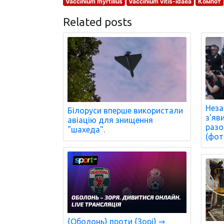
Vaccinium myrtillus
Vaccinium vitis-idaea
Компот
Related posts
Неза
Білоруси вперше використали
з'яв
авіацію для знищення
разо
"шахеда".
(фот
{Оболонь} проти {Зорі} ⇒