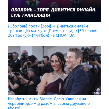
{Оболонь} проти {Зорі} ⇒ Дивіться онлайн
трансляцію матчу ≻ {Прем'єр-ліга} ≺{30 серпня
2024 року}≻ {Футбол} на СПОРТ.UA
Незабутня мить: Віллем Дефо з'явився на
червоній доріжці разом зі своєю дружиною
(фото)