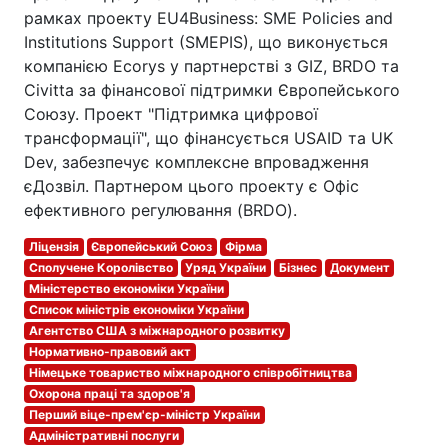
рамках проекту EU4Business: SME Policies and
Institutions Support (SMEPIS), що виконується
компанією Ecorys у партнерстві з GIZ, BRDO та
Civitta за фінансової підтримки Європейського
Союзу. Проект "Підтримка цифрової
трансформації", що фінансується USAID та UK
Dev, забезпечує комплексне впровадження
єДозвіл. Партнером цього проекту є Офіс
ефективного регулювання (BRDO).
Ліцензія
Європейський Союз
Фірма
Сполучене Королівство
Уряд України
Бізнес
Документ
Міністерство економіки України
Список міністрів економіки України
Агентство США з міжнародного розвитку
Нормативно-правовий акт
Німецьке товариство міжнародного співробітництва
Охорона праці та здоров'я
Перший віце-прем'єр-міністр України
Адміністративні послуги