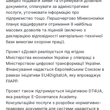
швидко подавати заяви та отримувати дозвільні
документи, сплачувати за адміністративні
послуги, уточнювати інформацію про
підприємство тощо. Першочергово Мінекономіки
планує відцифрувати отримання 9 найбільш
масових дозволів та ліцензій (включно з
декларацією відповідності матеріально-технічної
бази вимогам охорони праці).
Проект єДозвіл реалізується під егідою
Міністерства економіки України у співпраці з
Міністерством цифрової трансформації України.
Фінансування надається Європейським Союзом в
рамках ініціативи EU4DigitalUA, яку впроваджує
FIIAPP.
Проект також підтримується ініціативою DT4UA,
яка реалізує E-Governance Academy.
Консультаційні послуги з розробки нормативно-
правових документів для системи надаються в