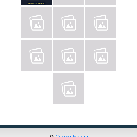
©
Світло Новин