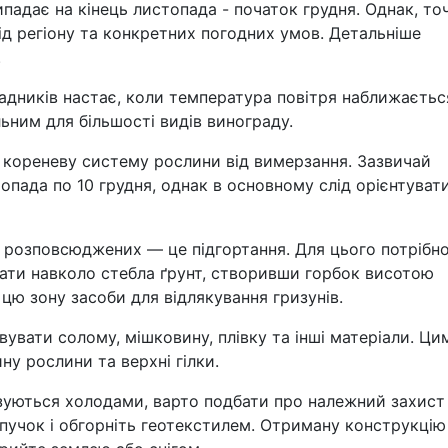
падає на кінець листопада - початок грудня. Однак, точ
д регіону та конкретних погодних умов. Детальніше
.
дників настає, коли температура повітря наближаєтьс
ьним для більшості видів винограду.
кореневу систему рослини від вимерзання. Зазвичай
опада по 10 грудня, однак в основному слід орієнтуват
ьш розповсюджених — це підгортання. Для цього потрібн
ипати навколо стебла ґрунт, створивши горбок висотою
цю зону засоби для відлякування гризунів.
увати солому, мішковину, плівку та інші матеріали. Ци
у рослини та верхні гілки.
зуються холодами, варто подбати про належний захист
 в пучок і обгорніть геотекстилем. Отриману конструкцію