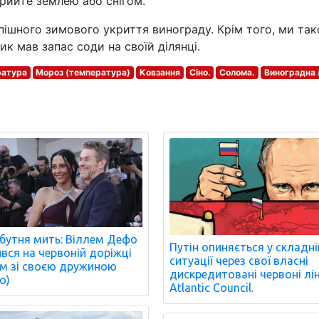
акрийте землею або снігом.
спішного зимового укриття винограду. Крім того, ми та
к мав запас соди на своїй ділянці.
ратура
Мороз (температура)
Ковзання
Сіно.
Солома.
Виноградна 
бутня мить: Віллем Дефо
Путін опиняється у складні
ився на червоній доріжці
ситуації через свої власні
м зі своєю дружиною
дискредитовані червоні ліні
о)
Atlantic Council.