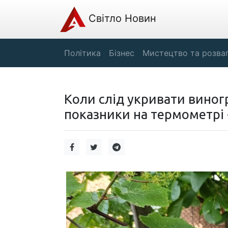
Світло Новин
Політика
Бізнес
Мистецтво та розва
Коли слід укривати виног
показники на термометрі 