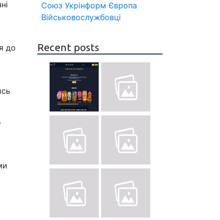
ні
Союз
Укрінформ
Європа
Військовослужбовці
Recent posts
я до
ись
о
ми