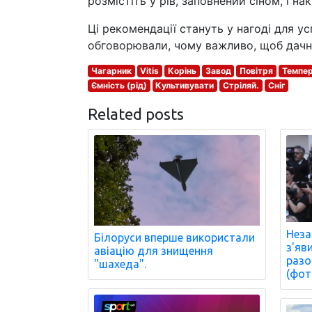
розмістіть у рів, заповнений сіном, і н
Ці рекомендації стануть у нагоді для у
обговорювали, чому важливо, щоб дачни
Чагарник
Vitis
Корінь
Завод
Повітря
Темпе
Ємність (рід)
Культивувати
Стріляй.
Сніг
Related posts
Неза
Білоруси вперше використали
з'яв
авіацію для знищення
разо
"шахеда".
(фот