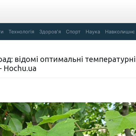
ги
Технологія
Здоров'я
Спорт
Наука
Навколишнє
рад: відомі оптимальні температурні
- Hochu.ua