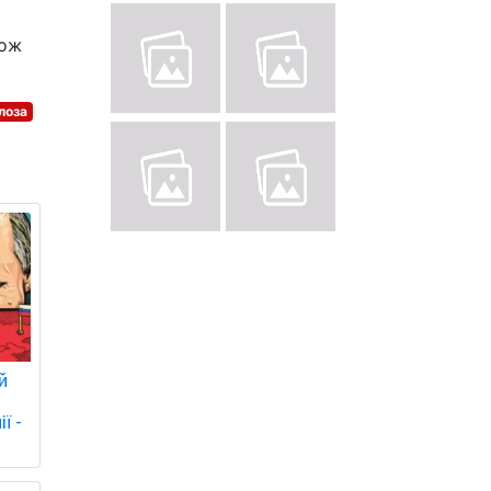
кож
лоза
й
ї -