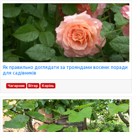
Як правильно доглядати за трояндами восени: поради
для садівників
Чагарник
Вітер
Корінь