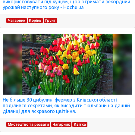
використовувати під кущем, щоб отримати рекордний
урожай наступного року - Hochu.ua
Чагарник
Корінь
Ґрунт
Не більше 30 цибулин: фермер з Київської області
поділився секретами, як висадити тюльпани на дачній
ділянці для яскравого цвітіння.
Мистецтво та розваги
Чагарник
Квітка