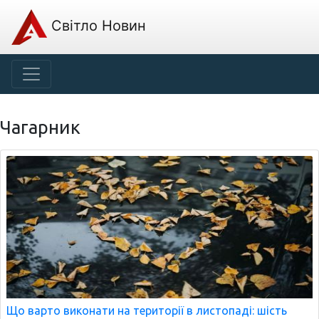
Світло Новин
Чагарник
Що варто виконати на території в листопаді: шість