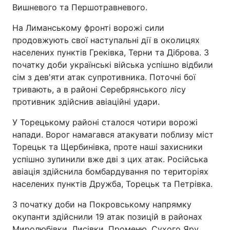
Вишневого та Першотравневого.
На Лиманському фронті ворожі сили
продовжують свої наступальні дії в околицях
населених пунктів Греківка, Терни та Діброва. З
початку доби українські війська успішно відбили
сім з дев'яти атак супротивника. Поточні бої
тривають, а в районі Серебрянського лісу
противник здійснив авіаційні удари.
У Торецькому районі сталося чотири ворожі
напади. Ворог намагався атакувати поблизу міст
Торецьк та Щербинівка, проте наші захисники
успішно зупинили вже дві з цих атак. Російська
авіація здійснила бомбардування по територіях
населених пунктів Дружба, Торецьк та Петрівка.
З початку доби на Покровському напрямку
окупанти здійснили 19 атак позицій в районах
Миролюбівки, Лисівки, Променю, Сухого Яру,