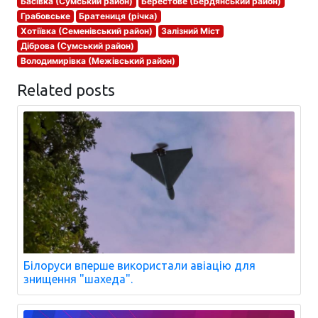
Басівка (Сумський район)
Берестове (Бердянський район)
Грабовське
Братениця (річка)
Хотіївка (Семенівський район)
Залізний Міст
Діброва (Сумський район)
Володимирівка (Межівський район)
Related posts
Білоруси вперше використали авіацію для
знищення "шахеда".