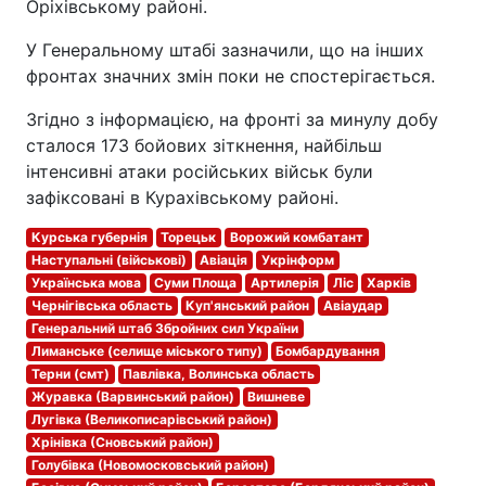
Оріхівському районі.
У Генеральному штабі зазначили, що на інших
фронтах значних змін поки не спостерігається.
Згідно з інформацією, на фронті за минулу добу
сталося 173 бойових зіткнення, найбільш
інтенсивні атаки російських військ були
зафіксовані в Курахівському районі.
Курська губернія
Торецьк
Ворожий комбатант
Наступальні (військові)
Авіація
Укрінформ
Українська мова
Суми Площа
Артилерія
Ліс
Харків
Чернігівська область
Куп'янський район
Авіаудар
Генеральний штаб Збройних сил України
Лиманське (селище міського типу)
Бомбардування
Терни (смт)
Павлівка, Волинська область
Журавка (Варвинський район)
Вишневе
Лугівка (Великописарівський район)
Хрінівка (Сновський район)
Голубівка (Новомосковський район)