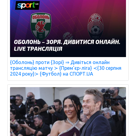
{Оболонь} проти {Зорі} ⇒ Дивіться онлайн
трансляцію матчу ≻ {Прем'єр-ліга} ≺{30 серпня
2024 року}≻ {Футбол} на СПОРТ.UA