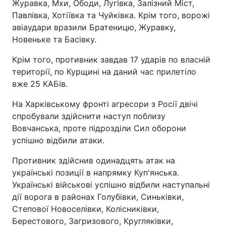
Журавка, Мхи, Ободи, Лугівка, Залізний Міст,
Павлівка, Хотіївка та Чуйківка. Крім того, ворожі
авіаудари вразили Братеницю, Журавку,
Новеньке та Басівку.
Крім того, противник завдав 17 ударів по власній
території, по Курщині на даний час прилетіло
вже 25 КАБів.
На Харківському фронті агресори з Росії двічі
спробували здійснити наступ поблизу
Вовчанська, проте підрозділи Сил оборони
успішно відбили атаки.
Противник здійснив одинадцять атак на
українські позиції в напрямку Куп'янська.
Українські військові успішно відбили наступальні
дії ворога в районах Голубівки, Синьківки,
Степової Новоселівки, Колісниківки,
Берестового, Загризового, Кругляківки,