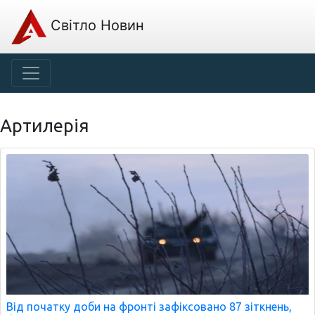
Світло Новин
Артилерія
Від початку доби на фронті зафіксовано 87 зіткнень,