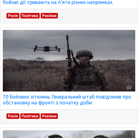
бойові дії тривають на п'яти різних напрямках.
Росія
Політика
Росіяни
70 бойових зіткнень: Генеральний штаб повідомив про
обстановку на фронті з початку доби.
Росія
Політика
Росіяни