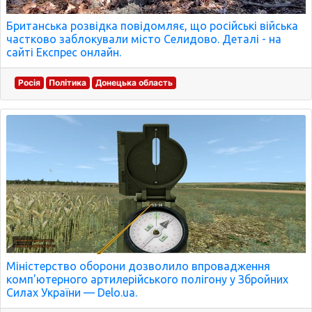
Британська розвідка повідомляє, що російські війська
частково заблокували місто Селидово. Деталі - на
сайті Експрес онлайн.
Росія
Політика
Донецька область
Міністерство оборони дозволило впровадження
комп'ютерного артилерійського полігону у Збройних
Силах України — Delo.ua.