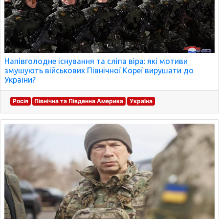
Напівголодне існування та сліпа віра: які мотиви
змушують військових Північної Кореї вирушати до
України?
Росія
Північна та Південна Америка
Україна