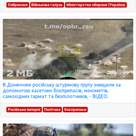
Озброєння
Військова галузь
Міністерство оборони (Україна)
В Донеччині російську штурмову групу знищили за
допомогою касетних боєприпасів, мінометів,
самохідних гармат та безпілотників, - ВІДЕО.
Російська імперія
Політика
Боєприпаси