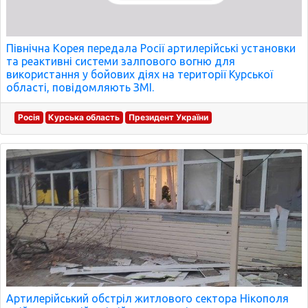
Північна Корея передала Росії артилерійські установки
та реактивні системи залпового вогню для
використання у бойових діях на території Курської
області, повідомляють ЗМІ.
Росія
Курська область
Президент України
Артилерійський обстріл житлового сектора Нікополя