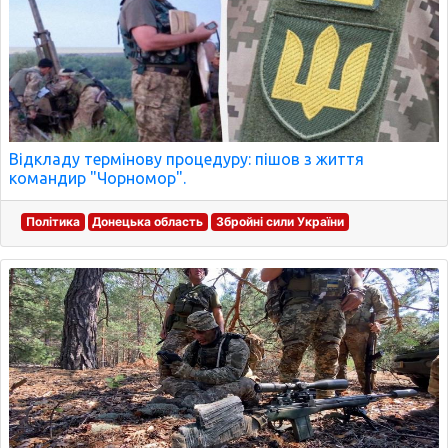
Відкладу термінову процедуру: пішов з життя
командир "Чорномор".
Політика
Донецька область
Збройні сили України