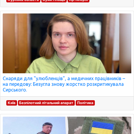
Снаряди для "улюбленців", а медичних працівників –
на передову: Безугла знову жорстко розкритикувала
Сирського.
Київ
Безпілотний літальний апарат
Політика