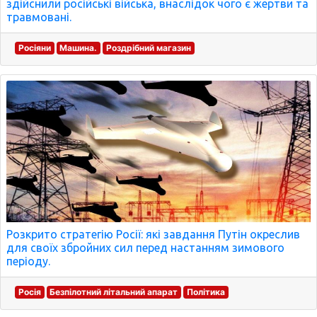
здійснили російські війська, внаслідок чого є жертви та
травмовані.
Росіяни
Машина.
Роздрібний магазин
Розкрито стратегію Росії: які завдання Путін окреслив
для своїх збройних сил перед настанням зимового
періоду.
Росія
Безпілотний літальний апарат
Політика