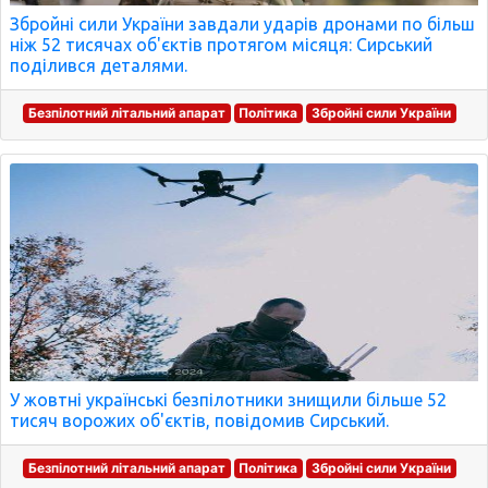
Збройні сили України завдали ударів дронами по більш
ніж 52 тисячах об'єктів протягом місяця: Сирський
поділився деталями.
Безпілотний літальний апарат
Політика
Збройні сили України
У жовтні українські безпілотники знищили більше 52
тисяч ворожих об'єктів, повідомив Сирський.
Безпілотний літальний апарат
Політика
Збройні сили України