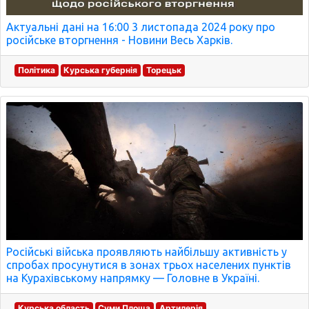
Актуальні дані на 16:00 3 листопада 2024 року про
російське вторгнення - Новини Весь Харків.
Політика
Курська губернія
Торецьк
Російські війська проявляють найбільшу активність у
спробах просунутися в зонах трьох населених пунктів
на Курахівському напрямку — Головне в Україні.
Курська область
Суми Площа
Артилерія