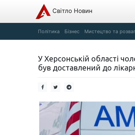
Світло Новин
Політика
Бізнес
Мистецтво та розва
У Херсонській області чол
був доставлений до лікарн