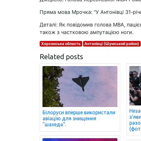
Пряма мова Мрочка: "У Антонівці 31-річ
Деталі: Як повідомив голова МВА, паціє
також з частковою ампутацією ноги.
Херсонська область
Антонівці (Шумський район)
Related posts
Неза
Білоруси вперше використали
з'яв
авіацію для знищення
разо
"шахеда".
(фот