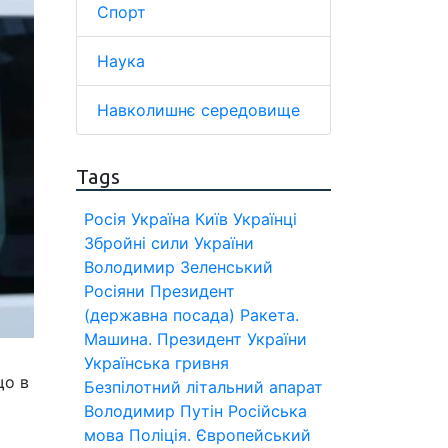
Спорт
Наука
Навколишнє середовище
Tags
Росія
Україна
Київ
Українці
Збройні сили України
Володимир Зеленський
Росіяни
Президент
(державна посада)
Ракета.
Машина.
Президент України
Українська гривня
що в
Безпілотний літальний апарат
Володимир Путін
Російська
мова
Поліція.
Європейський