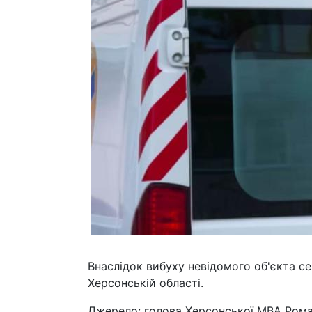
Внаслідок вибуху невідомого об'єкта с
Херсонській області.
Джерело: голова Херсонської МВА Ром