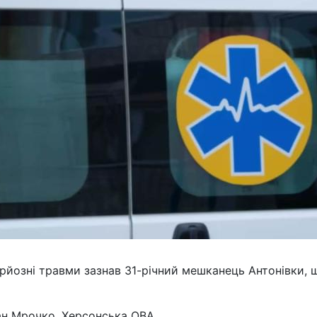
ерйозні травми зазнав 31-річний мешканець Антонівки, 
ан Мрочко, Херсонська ОВА