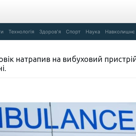
ги
Технологія
Здоров'я
Спорт
Наука
Навколишнє
овік натрапив на вибуховий пристрій
і.