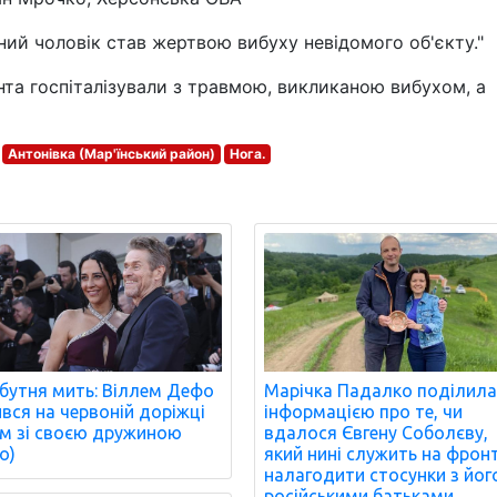
ний чоловік став жертвою вибуху невідомого об'єкту."
нта госпіталізували з травмою, викликаною вибухом, а
Антонівка (Мар'їнський район)
Нога.
бутня мить: Віллем Дефо
Марічка Падалко поділила
ився на червоній доріжці
інформацією про те, чи
м зі своєю дружиною
вдалося Євгену Соболєву,
о)
який нині служить на фронт
налагодити стосунки з йог
російськими батьками.