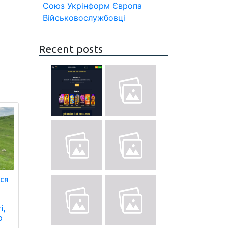
Союз
Укрінформ
Європа
Військовослужбовці
Recent posts
ся
і,
о