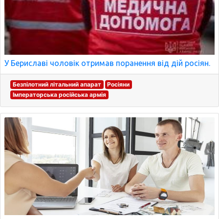
У Бериславі чоловік отримав поранення від дій росіян.
Безпілотний літальний апарат
Росіяни
Імператорська російська армія