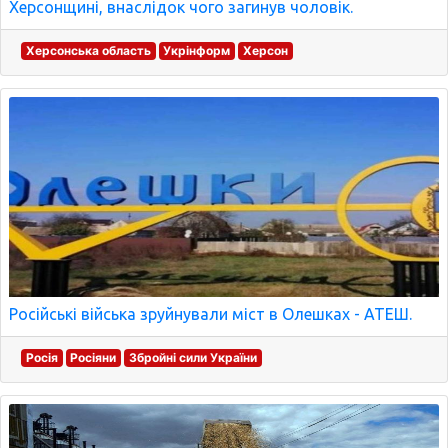
Херсонщині, внаслідок чого загинув чоловік.
Херсонська область
Укрінформ
Херсон
Російські війська зруйнували міст в Олешках - АТЕШ.
Росія
Росіяни
Збройні сили України