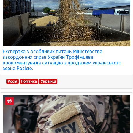
Експертка з особливих питань Міністерства
закордонних справ України Трофімцева
прокоментувала ситуацію з продажем українського
зерна Росією.
Росія
Політика
Українці