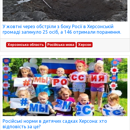
У жовтні через обстріли з боку Росії в Херсонській
громаді загинуло 25 осіб, а 146 отримали поранення.
Херсонська область
Російська мова
Херсон
Російські норми в дитячих садках Херсона: хто
відповість за це?