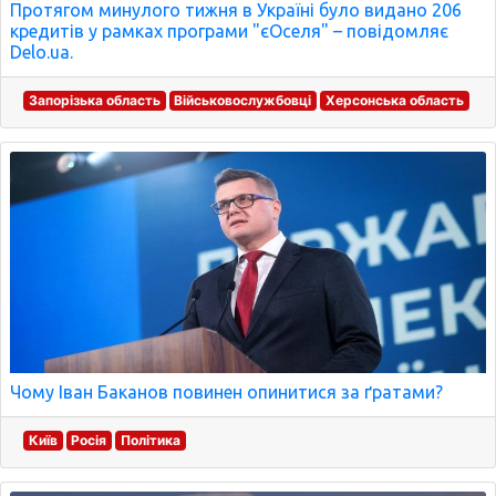
Протягом минулого тижня в Україні було видано 206
кредитів у рамках програми "єОселя" – повідомляє
Delo.ua.
Запорізька область
Військовослужбовці
Херсонська область
Чому Іван Баканов повинен опинитися за ґратами?
Київ
Росія
Політика