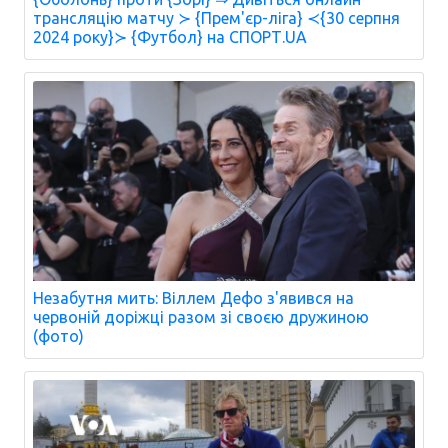
трансляцію матчу ≻ {Прем'єр-ліга} ≺{30 серпня
2024 року}≻ {Футбол} на СПОРТ.UA
Незабутня мить: Віллем Дефо з'явився на
червоній доріжці разом зі своєю дружиною
(фото)