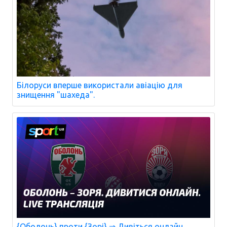
Білоруси вперше використали авіацію для
знищення "шахеда".
{Оболонь} проти {Зорі} ⇒ Дивіться онлайн