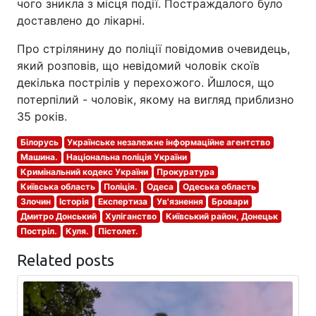
чого зникла з місця події. Постраждалого було
доставлено до лікарні.
Про стрілянину до поліції повідомив очевидець,
який розповів, що невідомий чоловік скоїв
декілька пострілів у перехожого. Йшлося, що
потерпілий - чоловік, якому на вигляд приблизно
35 років.
Білорусь
Українське незалежне інформаційне агентство
Машина.
Національна поліція України
Кримінальний кодекс України
Прокуратура
Київська область
Поліція.
Одеса
Одеська область
Злочин
Історія
Експертиза
Ув'язнення
Бровари
Дмитро Донський
Хуліганство
Київський район, Донецьк
Постріл.
Куля.
Пістолет.
Related posts