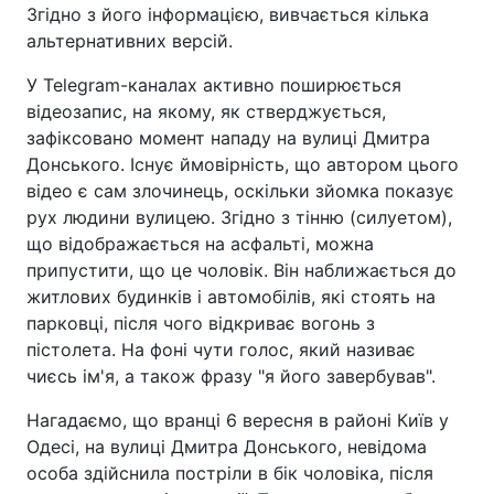
Згідно з його інформацією, вивчається кілька
альтернативних версій.
У Telegram-каналах активно поширюється
відеозапис, на якому, як стверджується,
зафіксовано момент нападу на вулиці Дмитра
Донського. Існує ймовірність, що автором цього
відео є сам злочинець, оскільки зйомка показує
рух людини вулицею. Згідно з тінню (силуетом),
що відображається на асфальті, можна
припустити, що це чоловік. Він наближається до
житлових будинків і автомобілів, які стоять на
парковці, після чого відкриває вогонь з
пістолета. На фоні чути голос, який називає
чиєсь ім'я, а також фразу "я його завербував".
Нагадаємо, що вранці 6 вересня в районі Київ у
Одесі, на вулиці Дмитра Донського, невідома
особа здійснила постріли в бік чоловіка, після