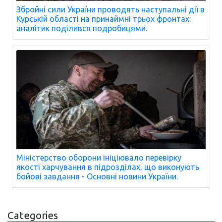
Збройні сили України проводять наступальні дії в
Курській області на принаймні трьох фронтах:
аналітик поділився подробицями.
Міністерство оборони ініціювало перевірку
якості харчування в підрозділах, що виконують
бойові завдання - Основні новини України.
Categories