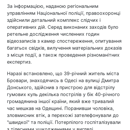
За інформацією, наданою регіональним
управлінням Національної поліції, правоохоронці
здійснили детальний комплекс слідчих і
оперативних дій. Серед виконаних заходів було
ретельне дослідження численних годин
відеозаписів з камер спостереження, опитування
багатьох свідків, вилучення матеріальних доказів
з місця події, а також проведення різноманітних
експертиз.
Наразі встановлено, що 39-річний житель міста
Бровари, знаходячись в Одесі на вулиці Дмитра
Донського, здійснив з пристрою для відстрілу
гумових куль декілька пострілів у бік 40-річного
громадянина іншої країни, який вже тривалий
час мешкав на Одещині. Поранивши чоловіка,
зловмисник втік, а перехожі зателефонували до
"швидкої" та поліції. Потерпілого госпіталізували
з тілесними ушкодженнями у вигляді