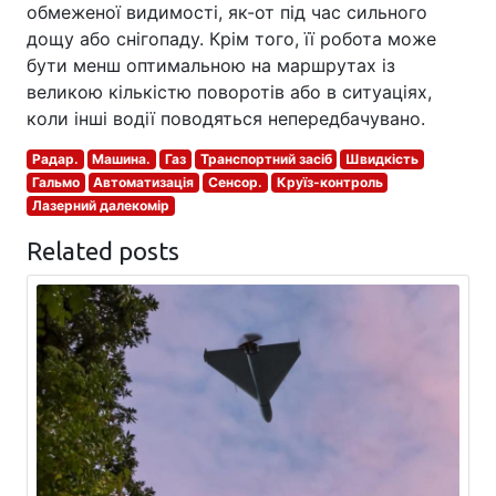
обмеженої видимості, як-от під час сильного
дощу або снігопаду. Крім того, її робота може
бути менш оптимальною на маршрутах із
великою кількістю поворотів або в ситуаціях,
коли інші водії поводяться непередбачувано.
Радар.
Машина.
Газ
Транспортний засіб
Швидкість
Гальмо
Автоматизація
Сенсор.
Круїз-контроль
Лазерний далекомір
Related posts