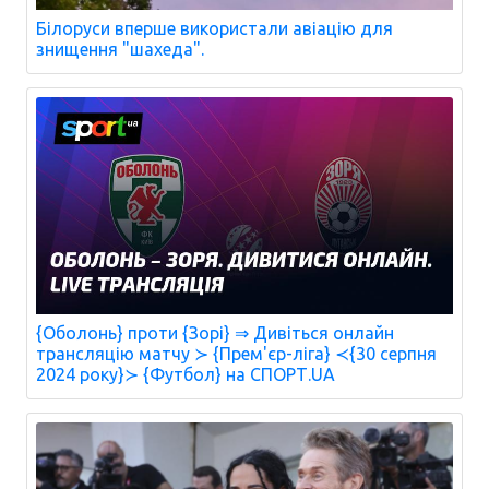
Білоруси вперше використали авіацію для
знищення "шахеда".
{Оболонь} проти {Зорі} ⇒ Дивіться онлайн
трансляцію матчу ≻ {Прем'єр-ліга} ≺{30 серпня
2024 року}≻ {Футбол} на СПОРТ.UA