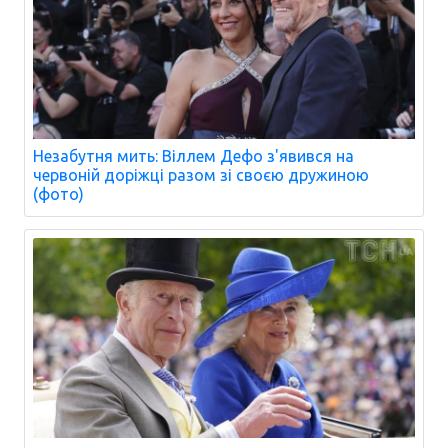
Незабутня мить: Віллем Дефо з'явився на
червоній доріжці разом зі своєю дружиною
(фото)