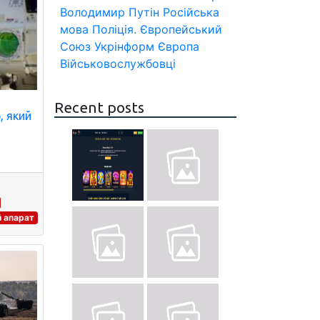
Володимир Путін
Російська
мова
Поліція.
Європейський
Союз
Укрінформ
Європа
Військовослужбовці
Recent posts
, який
й апарат