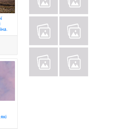
ї
і
їна.
 які