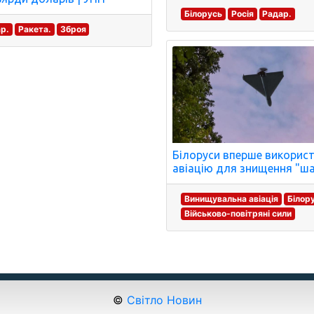
Білорусь
Росія
Радар.
р.
Ракета.
Зброя
Білоруси вперше викорис
авіацію для знищення "ша
Винищувальна авіація
Білор
Військово-повітряні сили
©
Світло Новин