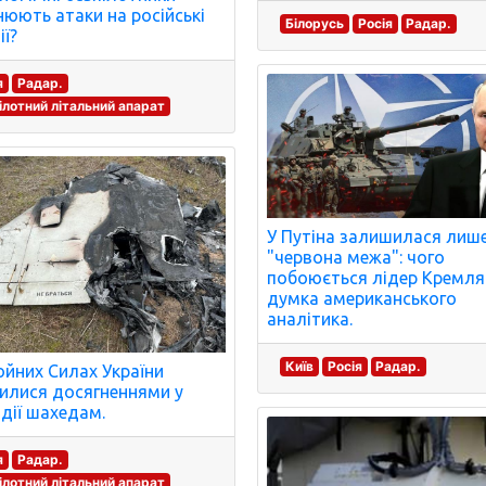
нюють атаки на російські
Білорусь
Росія
Радар.
ії?
я
Радар.
ілотний літальний апарат
У Путіна залишилася лиш
"червона межа": чого
побоюється лідер Кремля
думка американського
аналітика.
Київ
Росія
Радар.
ойних Силах України
илися досягненнями у
дії шахедам.
я
Радар.
ілотний літальний апарат