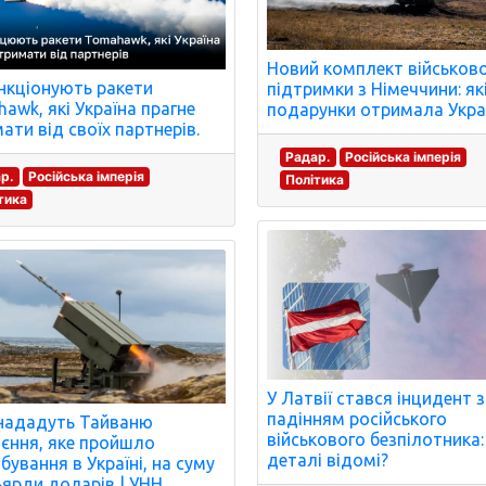
Новий комплект військово
нкціонують ракети
підтримки з Німеччини: як
awk, які Україна прагне
подарунки отримала Укра
ати від своїх партнерів.
Радар.
Російська імперія
р.
Російська імперія
Політика
тика
У Латвії стався інцидент з
падінням російського
нададуть Тайваню
військового безпілотника:
єння, яке пройшло
деталі відомі?
бування в Україні, на суму
ьярди доларів | УНН