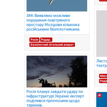
ЗМІ: Виявлено можливе
порушення повітряного
простору Молдови кількома
російськими безпілотниками.
Росія
Радар.
Безпілотний літальний апарат
Листо
театр
Мист
Рада
Росія планує завдати удару по
інфраструктурі України: експерт
поділився прогнозами щодо
термінів.