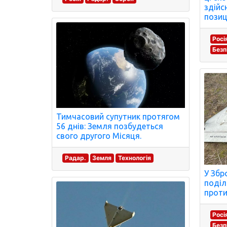
здійс
позиц
Росі
Безп
Тимчасовий супутник протягом
56 днів: Земля позбудеться
свого другого Місяця.
Радар.
Земля
Технологія
У Збр
поділ
проти
Росі
Безп