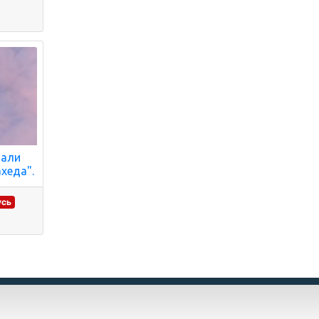
тали
хеда".
усь