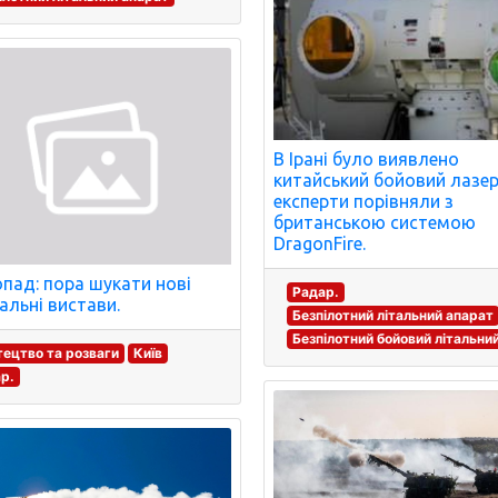
В Ірані було виявлено
китайський бойовий лазер
експерти порівняли з
британською системою
DragonFire.
пад: пора шукати нові
Радар.
альні вистави.
Безпілотний літальний апарат
Безпілотний бойовий літальни
ецтво та розваги
Київ
р.