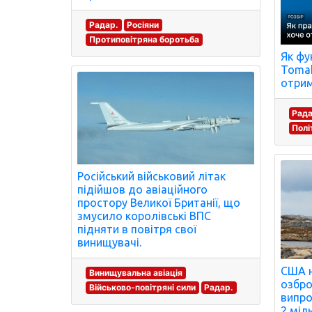
Радар.
Росіяни
Протиповітряна боротьба
Як фу
Tomah
отрим
Рада
Полі
Російський військовий літак
підійшов до авіаційного
простору Великої Британії, що
змусило королівські ВПС
підняти в повітря свої
винищувачі.
США 
Винищувальна авіація
озбро
Військово-повітряні сили
Радар.
випро
2 міл