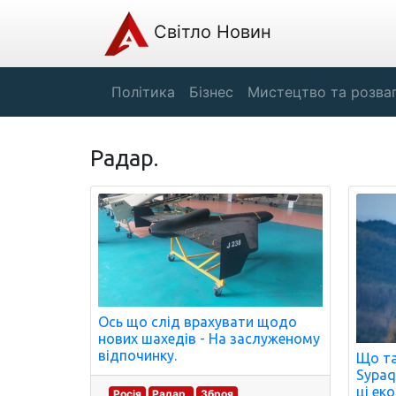
Світло Новин
Політика
Бізнес
Мистецтво та розва
Радар.
Ось що слід врахувати щодо
нових шахедів - На заслуженому
відпочинку.
Що та
Sypaq
ці ек
Росія
Радар.
Зброя