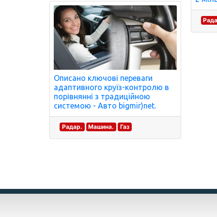
Рада
Описано ключові переваги
адаптивного круїз-контролю в
порівнянні з традиційною
системою - Авто bigmir)net.
Радар.
Машина.
Газ