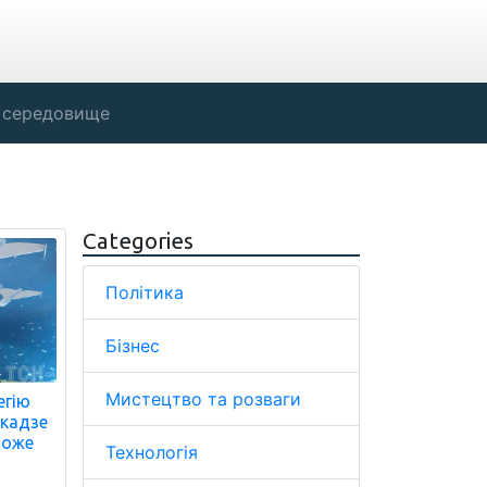
 середовище
Categories
Політика
Бізнес
Мистецтво та розваги
егію
ікадзе
може
Технологія