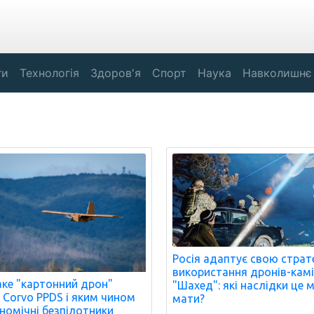
ги
Технологія
Здоров'я
Спорт
Наука
Навколишнє
Росія адаптує свою страт
використання дронів-кам
ке "картонний дрон"
"Шахед": які наслідки це 
 Corvo PPDS і яким чином
мати?
ономічні безпілотники