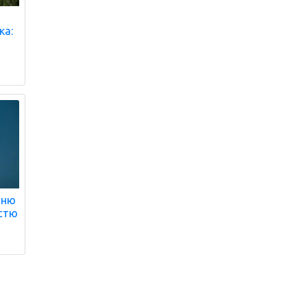
ка:
тню
істю