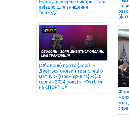
Білоруси вперше використали
з'яв
авіацію для знищення
разо
"шахеда".
(фот
{Оболонь} проти {Зорі} ⇒
Дивіться онлайн трансляцію
матчу ≻ {Прем'єр-ліга} ≺{30
серпня 2024 року}≻ {Футбол}
на СПОРТ.UA
Форм
може
для 
спра