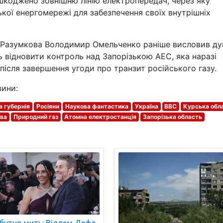
ошкоджено зовнішню лінію електропередач, через яку
ької енергомережі для забезпечення своїх внутрішніх
 Разумкова Володимир Омельченко раніше висловив ду
 відновити контроль над Запорізькою АЕС, яка наразі
після завершення угоди про транзит російського газу.
вини:
 губернія
Росіяни
Наукова фантастика
Україна
BBC
Курська обл
ва
Природний газ
Атомна електростанція
Запорізька область
бутня мить: Віллем Дефо