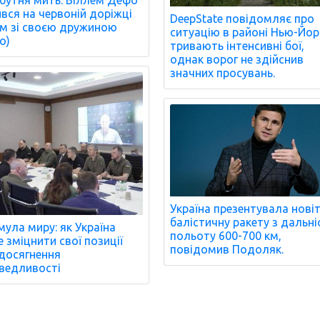
ився на червоній доріжці
DeepState повідомляє про
м зі своєю дружиною
ситуацію в районі Нью-Йор
о)
тривають інтенсивні бої,
однак ворог не здійснив
значних просувань.
Україна презентувала нові
балістичну ракету з дальн
ула миру: як Україна
польоту 600-700 км,
 зміцнити свої позиції
повідомив Подоляк.
досягнення
ведливості