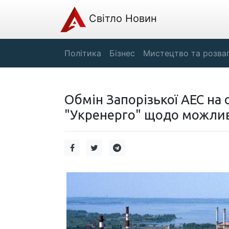
Світло Новин
Політика
Бізнес
Мистецтво та розва
Обмін Запорізької АЕС на
"Укренерго" щодо можлив