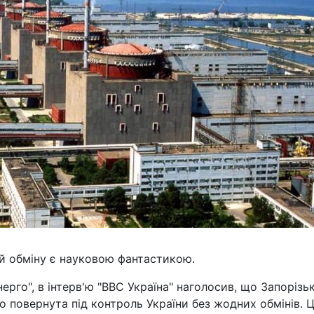
й обміну є науковою фантастикою.
рго", в інтерв'ю "BBC Україна" наголосив, що Запорізь
 повернута під контроль України без жодних обмінів. Ц