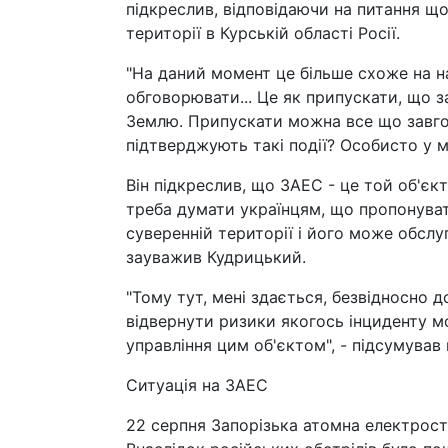
підкреслив, відповідаючи на питання щ
території в Курській області Росії.
"На даний момент це більше схоже на н
обговорювати... Це як припускати, що з
Землю. Припускати можна все що завгод
підтверджують такі події? Особисто у м
Він підкреслив, що ЗАЕС - це той об'єк
треба думати українцям, що пропонуват
суверенній території і його може обслу
зауважив Кудрицький.
"Тому тут, мені здається, безвідносно д
відвернути ризики якогось інциденту м
управління цим об'єктом", - підсумував 
Ситуація на ЗАЕС
22 серпня Запорізька атомна електрост