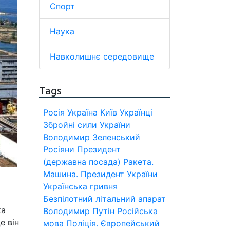
Спорт
Наука
Навколишнє середовище
Tags
Росія
Україна
Київ
Українці
Збройні сили України
Володимир Зеленський
Росіяни
Президент
(державна посада)
Ракета.
Машина.
Президент України
Українська гривня
Безпілотний літальний апарат
ка
Володимир Путін
Російська
е він
мова
Поліція.
Європейський