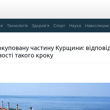
ги
Технологія
Здоров'я
Спорт
Наука
Навколишнє
 окуповану частину Курщини: відпові
ості такого кроку