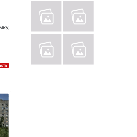
мку,
асть