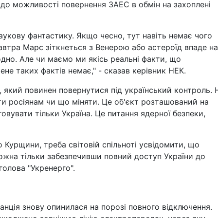
одо можливості повернення ЗАЕС в обмін на захоплені
аукову фантастику. Якщо чесно, тут навіть немає чого
автра Марс зіткнеться з Венерою або астероїд впаде на
но. Але чи маємо ми якісь реальні факти, що
ене таких фактів немає," - сказав керівник НЕК.
т, який повинен повернутися під український контроль. 
и росіянам чи що міняти. Це об'єкт розташований на
говувати тільки Україна. Це питання ядерної безпеки,
о Курщини, треба світовій спільноті усвідомити, що
ожна тільки забезпечивши повний доступ України до
голова "Укренерго".
анція знову опинилася на порозі повного відключення.