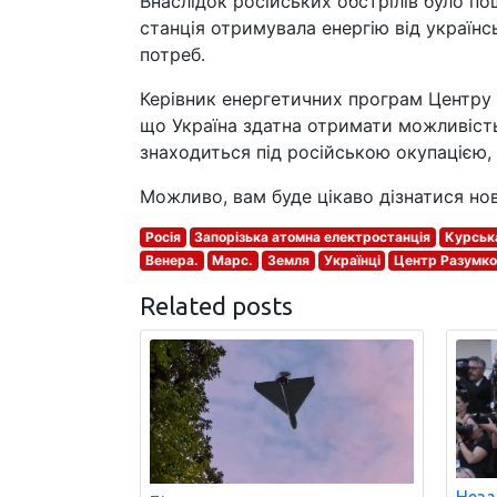
Внаслідок російських обстрілів було п
станція отримувала енергію від українс
потреб.
Керівник енергетичних програм Центру
що Україна здатна отримати можливість
знаходиться під російською окупацією, 
Можливо, вам буде цікаво дізнатися но
Росія
Запорізька атомна електростанція
Курська
Венера.
Марс.
Земля
Українці
Центр Разумко
Related posts
Неза