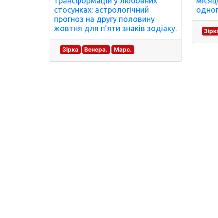
трансформацій у любовних
місяц
стосунках: астрологічний
одног
прогноз на другу половину
жовтня для п’яти знаків зодіаку.
Зірк
Зірка
Венера.
Марс.