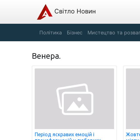
Світло Новин
Політика
Бізнес
Мистецтво та розва
Венера.
Період яскравих емоцій і
Жовте