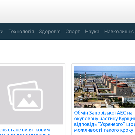
ги
Технологія
Здоров'я
Спорт
Наука
Навколишнє
Обмін Запорізької АЕС на
окуповану частину Курщи
відповідь "Укренерго" що
нь стане винятковим
можливості такого кроку