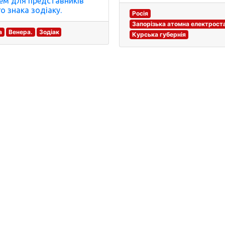
ем для представників
о знака зодіаку.
Росія
Запорізька атомна електрост
а
Венера.
Зодіак
Курська губернія