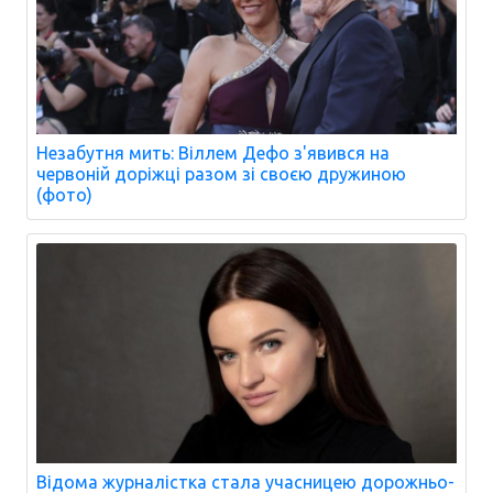
Незабутня мить: Віллем Дефо з'явився на
червоній доріжці разом зі своєю дружиною
(фото)
Відома журналістка стала учасницею дорожньо-