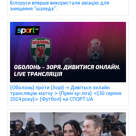
Білоруси вперше використали авіацію для
знищення "шахеда".
{Оболонь} проти {Зорі} ⇒ Дивіться онлайн
трансляцію матчу ≻ {Прем'єр-ліга} ≺{30 серпня
2024 року}≻ {Футбол} на СПОРТ.UA