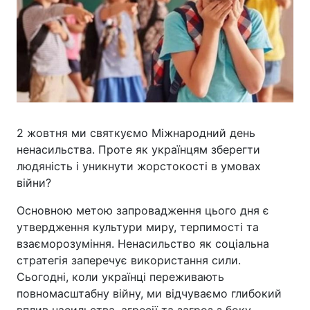
2 жовтня ми святкуємо Міжнародний день
ненасильства. Проте як українцям зберегти
людяність і уникнути жорстокості в умовах
війни?
Основною метою запровадження цього дня є
утвердження культури миру, терпимості та
взаєморозуміння. Ненасильство як соціальна
стратегія заперечує використання сили.
Сьогодні, коли українці переживають
повномасштабну війну, ми відчуваємо глибокий
вплив насильства, агресії та загроз з боку