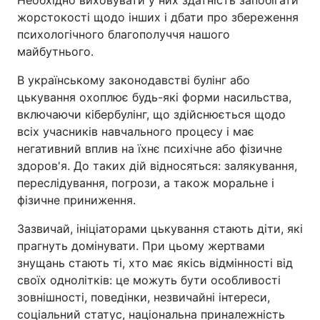
жорстокості щодо інших і дбати про збереження
психологічного благополуччя нашого
майбутнього.
В українському законодавстві булінг або
цькування охоплює будь-які форми насильства,
включаючи кібербулінг, що здійснюється щодо
всіх учасників навчального процесу і має
негативний вплив на їхнє психічне або фізичне
здоров'я. До таких дій відносяться: залякування,
переслідування, погрози, а також моральне і
фізичне приниження.
Зазвичай, ініціаторами цькування стають діти, які
прагнуть домінувати. При цьому жертвами
знущань стають ті, хто має якісь відмінності від
своїх однолітків: це можуть бути особливості
зовнішності, поведінки, незвичайні інтереси,
соціальний статус, національна приналежність