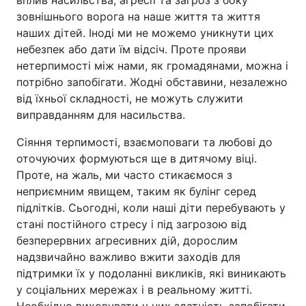
зовнішнього ворога на наше життя та життя
наших дітей. Іноді ми не можемо уникнути цих
небезпек або дати їм відсіч. Проте прояви
нетерпимості між нами, як громадянами, можна і
потрібно запобігати. Жодні обставини, незалежно
від їхньої складності, не можуть служити
виправданням для насильства.
Сіяння терпимості, взаємоповаги та любові до
оточуючих формуються ще в дитячому віці.
Проте, на жаль, ми часто стикаємося з
неприємним явищем, таким як булінг серед
підлітків. Сьогодні, коли наші діти перебувають у
стані постійного стресу і під загрозою від
безперервних агресивних дій, дорослим
надзвичайно важливо вжити заходів для
підтримки їх у подоланні викликів, які виникають
у соціальних мережах і в реальному житті.
Необхідно виховувати у них здатність запобігати