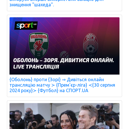
знищення "шахеда".
{Оболонь} проти {Зорі} ⇒ Дивіться онлайн
трансляцію матчу ≻ {Прем'єр-ліга} ≺{30 серпня
2024 року}≻ {Футбол} на СПОРТ.UA