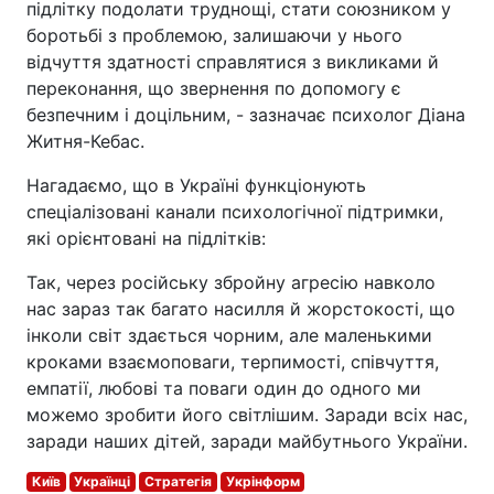
підлітку подолати труднощі, стати союзником у
боротьбі з проблемою, залишаючи у нього
відчуття здатності справлятися з викликами й
переконання, що звернення по допомогу є
безпечним і доцільним, - зазначає психолог Діана
Житня-Кебас.
Нагадаємо, що в Україні функціонують
спеціалізовані канали психологічної підтримки,
які орієнтовані на підлітків:
Так, через російську збройну агресію навколо
нас зараз так багато насилля й жорстокості, що
інколи світ здається чорним, але маленькими
кроками взаємоповаги, терпимості, співчуття,
емпатії, любові та поваги один до одного ми
можемо зробити його світлішим. Заради всіх нас,
заради наших дітей, заради майбутнього України.
Київ
Українці
Стратегія
Укрінформ