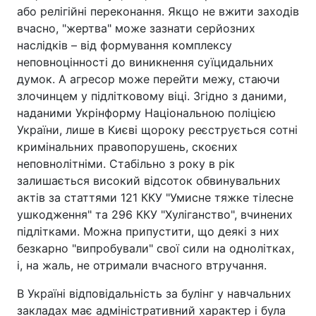
або релігійні переконання. Якщо не вжити заходів
вчасно, "жертва" може зазнати серйозних
наслідків – від формування комплексу
неповноцінності до виникнення суїцидальних
думок. А агресор може перейти межу, стаючи
злочинцем у підлітковому віці. Згідно з даними,
наданими Укрінформу Національною поліцією
України, лише в Києві щороку реєструється сотні
кримінальних правопорушень, скоєних
неповнолітніми. Стабільно з року в рік
залишається високий відсоток обвинувальних
актів за статтями 121 ККУ "Умисне тяжке тілесне
ушкодження" та 296 ККУ "Хуліганство", вчинених
підлітками. Можна припустити, що деякі з них
безкарно "випробували" свої сили на однолітках,
і, на жаль, не отримали вчасного втручання.
В Україні відповідальність за булінг у навчальних
закладах має адміністративний характер і була