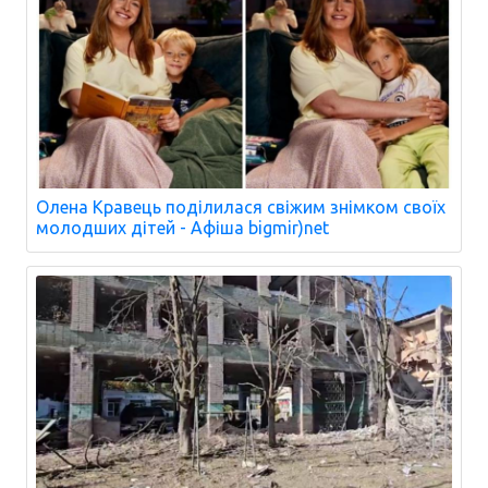
Олена Кравець поділилася свіжим знімком своїх
молодших дітей - Афіша bigmir)net