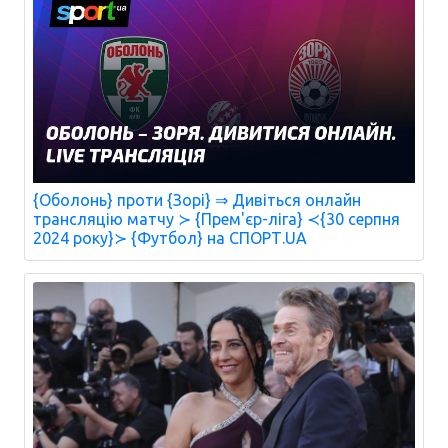
{Оболонь} проти {Зорі} ⇒ Дивіться онлайн
трансляцію матчу ≻ {Прем'єр-ліга} ≺{30 серпня
2024 року}≻ {Футбол} на СПОРТ.UA