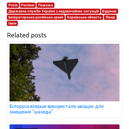
Росія
Росіяни
Пожежа
Державна служба України з надзвичайних ситуацій
Будинок
Імператорська російська армія
Харківська область
Лікар
Ізюм
Related posts
Білоруси вперше використали авіацію для
знищення "шахеда".