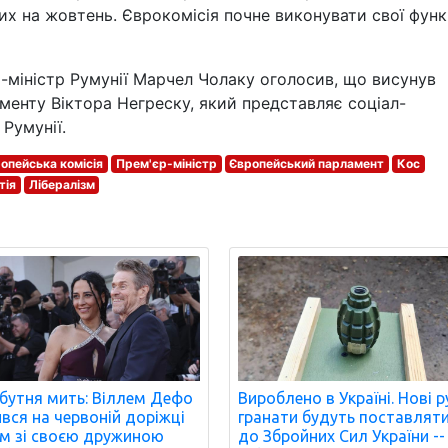
их на жовтень. Єврокомісія почне виконувати свої функц
р-міністр Румунії Марчел Чолаку оголосив, що висунув
енту Віктора Негреску, який представляє соціал-
Румунії.
опейська комісія
Прем'єр-міністр
Європейський парламент
Кос
тія
Лібералізм
бутня мить: Віллем Дефо
Вироблено в Україні. Нові р
ився на червоній доріжці
гранати будуть поставлят
м зі своєю дружиною
до Збройних Сил України --