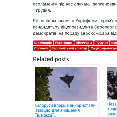
парламенту під час слухань, запланован
1 грудня.
Як повідомлялося в Укрінформі, прем'є
кандидатуру віцепрезидента Європарлам
демократів, на посаду єврокомісара від 
Швейцарія
Укрінформ
Німеччина
Румунія
Євр
Словенія
Європейський комісар
Соціал-демокра
Related posts
Неза
Білоруси вперше використали
з'яв
авіацію для знищення
разо
"шахеда".