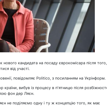
к нового кандидата на посаду єврокомісара після того,
ися від участі.
енії, повідомляє Pоlitico, з посиланням на Укрінформ.
 країни, вибув із процесу в п'ятницю після розбіжност
лою фон дер Ляєн.
єн не поділяємо одну і ту ж концепцію того, як має