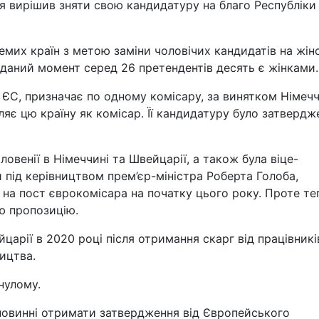
 я вирішив зняти свою кандидатуру на благо Республіки
мих країн з метою заміни чоловічих кандидатів на жін
 даний момент серед 26 претендентів десять є жінками.
 ЄС, призначає по одному комісару, за винятком Німеч
яє цю країну як комісар. Її кандидатуру було затвердж
овенії в Німеччині та Швейцарії, а також була віце-
 під керівництвом прем’єр-міністра Роберта Голоба,
 на пост єврокомісара на початку цього року. Проте те
ю пропозицію.
арії в 2020 році після отримання скарг від працівникі
ицтва.
нулому.
повинні отримати затвердження від Європейського