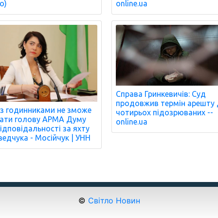
о)
online.ua
Справа Гринкевичів: Суд
продовжив термін арешту
з годинниками не зможе
чотирьох підозрюваних --
ати голову АРМА Думу
online.ua
відповідальності за яхту
едчука - Мосійчук | УНН
©
Світло Новин