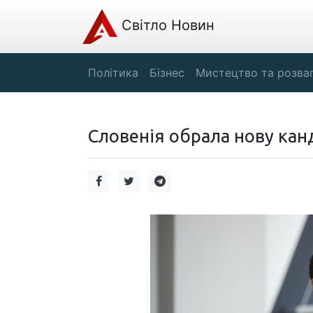
Світло Новин
Політика
Бізнес
Мистецтво та розва
Словенія обрала нову кан