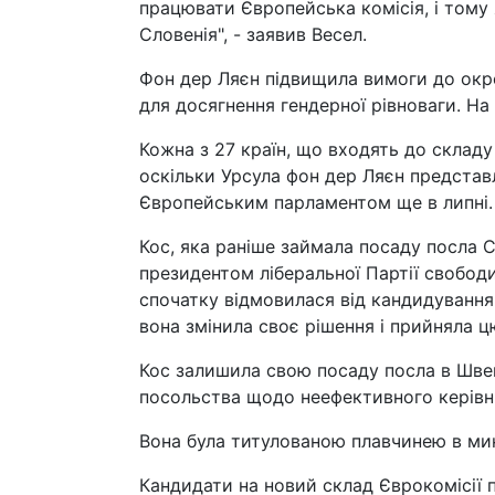
працювати Європейська комісія, і тому
Словенія", - заявив Весел.
Фон дер Ляєн підвищила вимоги до окре
для досягнення гендерної рівноваги. На
Кожна з 27 країн, що входять до складу
оскільки Урсула фон дер Ляєн представл
Європейським парламентом ще в липні.
Кос, яка раніше займала посаду посла Сл
президентом ліберальної Партії свободи
спочатку відмовилася від кандидування
вона змінила своє рішення і прийняла ц
Кос залишила свою посаду посла в Швейц
посольства щодо неефективного керівн
Вона була титулованою плавчинею в ми
Кандидати на новий склад Єврокомісії 