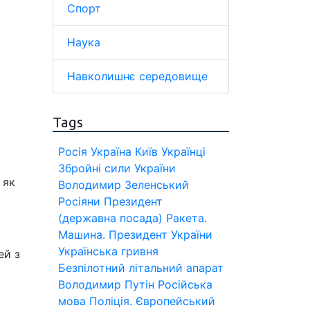
Спорт
Наука
Навколишнє середовище
Tags
Росія
Україна
Київ
Українці
Збройні сили України
 як
Володимир Зеленський
Росіяни
Президент
(державна посада)
Ракета.
Машина.
Президент України
Українська гривня
ей з
Безпілотний літальний апарат
Володимир Путін
Російська
мова
Поліція.
Європейський