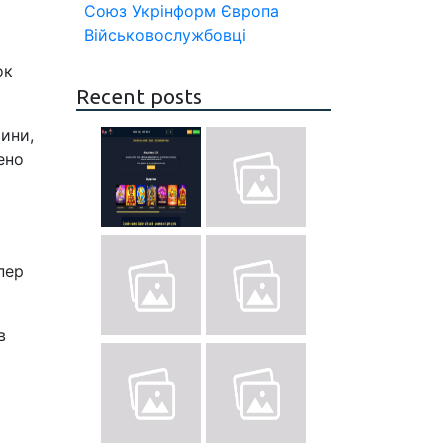
Союз
Укрінформ
Європа
Військовослужбовці
ок
Recent posts
чини,
ено
пер
в