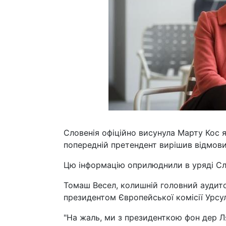
Словенія офіційно висунула Марту Кос я
попередній претендент вирішив відмовит
Цю інформацію оприлюднили в уряді Слов
Томаш Весел, колишній головний аудитор
президентом Європейської комісії Урсу
"На жаль, ми з президенткою фон дер Ля