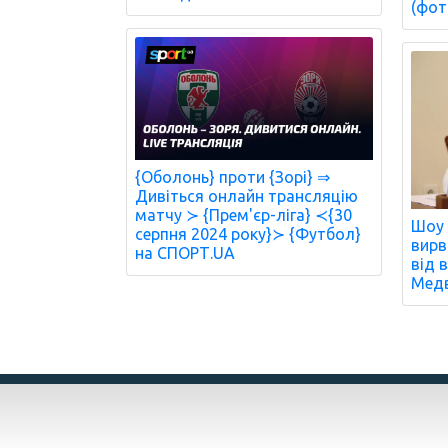
(фот
{Оболонь} проти {Зорі} ⇒
Дивіться онлайн трансляцію
матчу ≻ {Прем'єр-ліга} ≺{30
Шоу 
серпня 2024 року}≻ {Футбол}
вирв
на СПОРТ.UA
від 
Медв