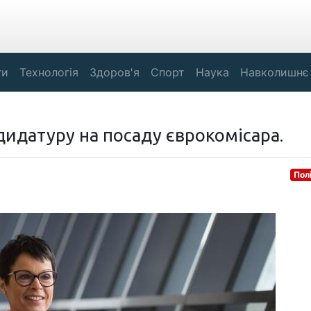
ги
Технологія
Здоров'я
Спорт
Наука
Навколишнє
дидатуру на посаду єврокомісара.
Пол