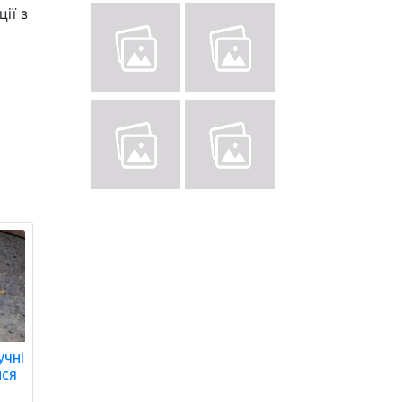
ії з
учні
ися