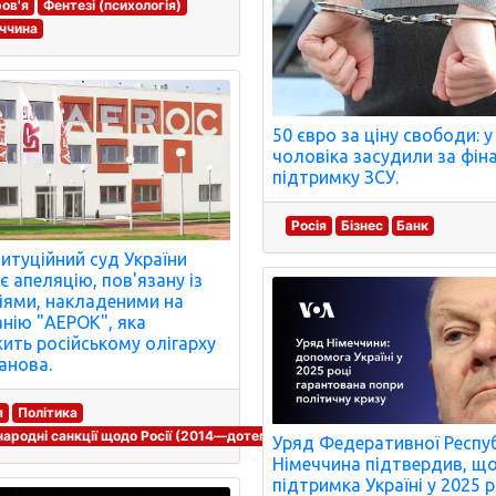
ов'я
Фентезі (психологія)
ччина
50 євро за ціну свободи: у 
чоловіка засудили за фін
підтримку ЗСУ.
Росія
Бізнес
Банк
итуційний суд України
є апеляцію, пов'язану із
іями, накладеними на
нію "АЕРОК", яка
ить російському олігарху
анова.
я
Політика
ародні санкції щодо Росії (2014—дотепер)
Уряд Федеративної Респу
Німеччина підтвердив, щ
підтримка Україні у 2025 