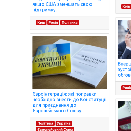
якщо США зменшать свою
Київ
підтримку.
Київ
Росія
Політика
Вперш
зустрі
обгов
Росі
Євроінтеграція: які поправки
необхідно внести до Конституції
для приєднання до
Європейського Союзу.
Політика
Україна
Європейський Союз