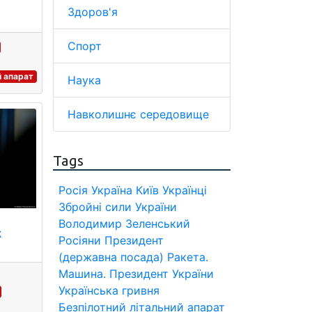
Здоров'я
Спорт
й апарат
Наука
Навколишнє середовище
Tags
Росія
Україна
Київ
Українці
Збройні сили України
Володимир Зеленський
х
Росіяни
Президент
(державна посада)
Ракета.
Машина.
Президент України
Українська гривня
Безпілотний літальний апарат