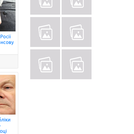
Росії
ансову
бліки
о
році