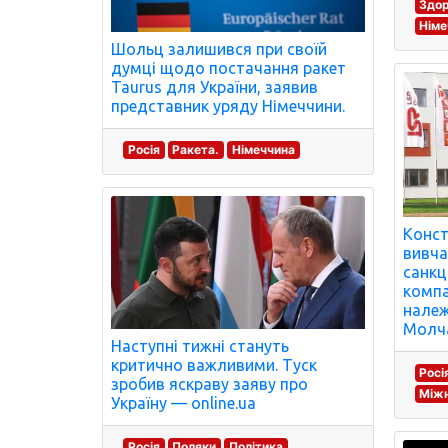
Здор
Німе
Шольц залишився при своїй
думці щодо постачання ракет
Taurus для України, заявив
представник уряду Німеччини.
Росія
Ракета.
Німеччина
Конст
вивча
санкц
компа
належ
Молч
Наступні тижні стануть
критично важливими. Туск
Росі
зробив яскраву заяву про
Міжн
Україну — online.ua
Росія
Поляки
Політика