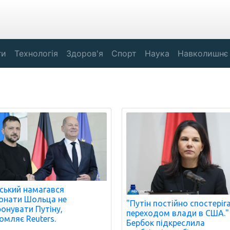
ги
Технологія
Здоров'я
Спорт
Наука
Навколишнє
ський намагався
онати Шольца не
"Путін постійно спостеріг
онувати Путіну,
переходом влади в США."
омляє Reuters.
Бербок підкреслила