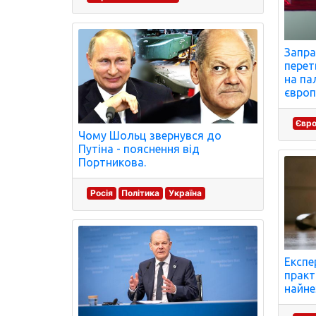
Запра
перет
на па
європ
Євр
Чому Шольц звернувся до
Путіна - пояснення від
Портникова.
Росія
Політика
Україна
Експе
практ
найне