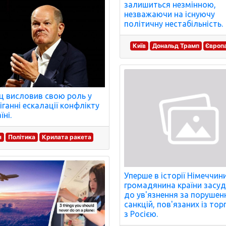
залишиться незмінною,
незважаючи на існуючу
політичну нестабільність.
Київ
Дональд Трамп
Європ
 висловив свою роль у
іганні ескалації конфлікту
їні.
я
Політика
Крилата ракета
Уперше в історії Німеччин
громадянина країни засу
до ув'язнення за порушен
санкцій, пов'язаних із тор
з Росією.