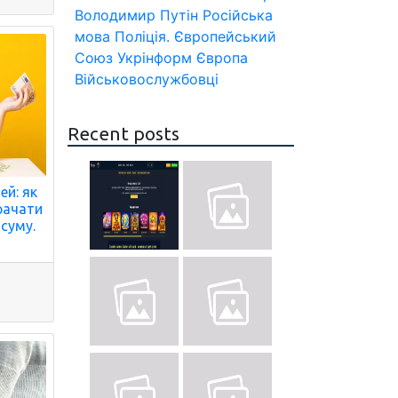
Володимир Путін
Російська
мова
Поліція.
Європейський
Союз
Укрінформ
Європа
Військовослужбовці
Recent posts
ей: як
рачати
суму.