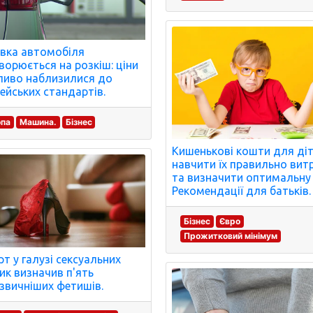
вка автомобіля
ворюється на розкіш: ціни
ливо наблизилися до
ейських стандартів.
опа
Машина.
Бізнес
Кишенькові кошти для діт
навчити їх правильно вит
та визначити оптимальну 
Рекомендації для батьків.
Бізнес
Євро
Прожитковий мінімум
рт у галузі сексуальних
ик визначив п'ять
звичніших фетишів.