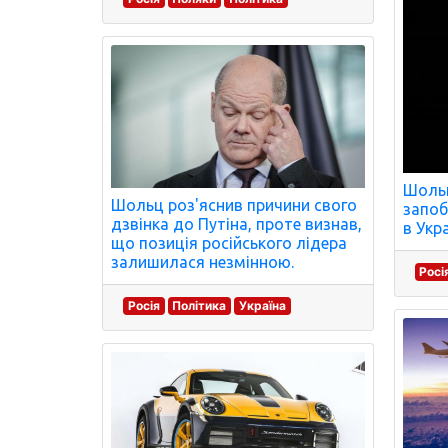
Шольц
Шольц роз'яснив причини свого
запоб
дзвінка до Путіна, проте визнав,
в Укра
що позиція російського лідера
залишилася незмінною.
Росі
Росія
Політика
Україна