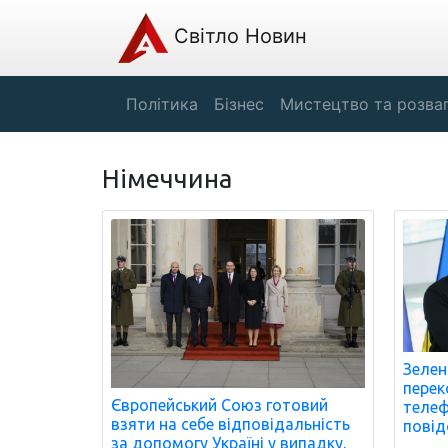
Світло Новин
Політика
Бізнес
Мистецтво та розва
Німеччина
Зелен
перек
Європейський Союз готовий
телеф
взяти на себе відповідальність
повід
за допомогу Україні у випадку,