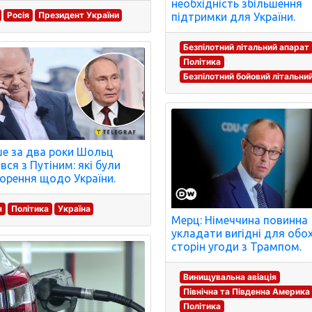
необхідність збільшення
Росія
Президент України
підтримки для України.
Безпілотний літальний апарат
Політика
Безпілотний бойовий літальни
е за два роки Шольц
вся з Путіним: які були
орення щодо України.
я
Політика
Україна
Мерц: Німеччина повинна
укладати вигідні для обо
сторін угоди з Трампом.
Винищувальна авіація
Північна та Південна Америка
Політика