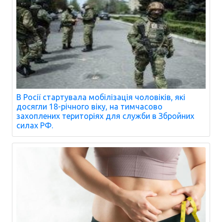
В Росії стартувала мобілізація чоловіків, які
досягли 18-річного віку, на тимчасово
захоплених територіях для служби в Збройних
силах РФ.