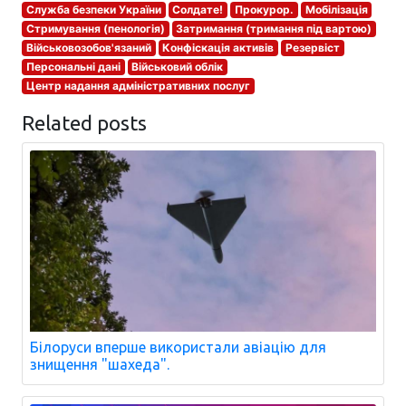
Служба безпеки України
Солдате!
Прокурор.
Мобілізація
Стримування (пенологія)
Затримання (тримання під вартою)
Військовозобов'язаний
Конфіскація активів
Резервіст
Персональні дані
Військовий облік
Центр надання адміністративних послуг
Related posts
Білоруси вперше використали авіацію для
знищення "шахеда".