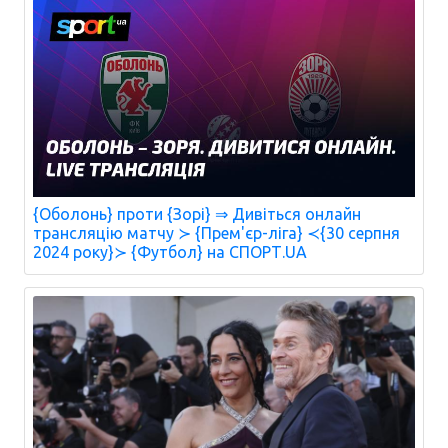
{Оболонь} проти {Зорі} ⇒ Дивіться онлайн
трансляцію матчу ≻ {Прем'єр-ліга} ≺{30 серпня
2024 року}≻ {Футбол} на СПОРТ.UA