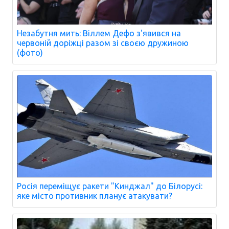
Незабутня мить: Віллем Дефо з'явився на
червоній доріжці разом зі своєю дружиною
(фото)
Росія переміщує ракети "Кинджал" до Білорусі:
яке місто противник планує атакувати?