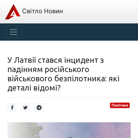
Світло Новин
У Латвії стався інцидент з
падінням російського
військового безпілотника: які
деталі відомі?
Політика