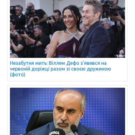
Незабутня мить: Віллем Дефо з'явився на
червоній доріжці разом зі своєю дружиною
(фото)