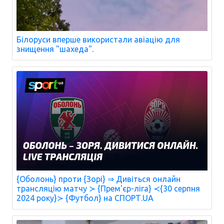
Білоруси вперше використали авіацію для
знищення "шахеда".
{Оболонь} проти {Зорі} ⇒ Дивіться онлайн
трансляцію матчу ≻ {Прем'єр-ліга} ≺{30 серпня
2024 року}≻ {Футбол} на СПОРТ.UA