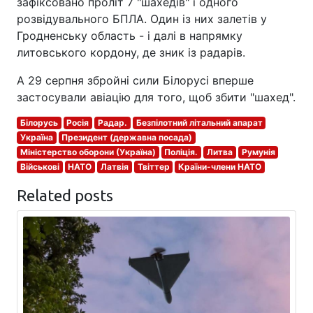
зафіксовано проліт 7 "шахедів" і одного
розвідувального БПЛА. Один із них залетів у
Гродненську область - і далі в напрямку
литовського кордону, де зник із радарів.
А 29 серпня збройні сили Білорусі вперше
застосували авіацію для того, щоб збити "шахед".
Білорусь
Росія
Радар.
Безпілотний літальний апарат
Україна
Президент (державна посада)
Міністерство оборони (Україна)
Поліція.
Литва
Румунія
Військові
НАТО
Латвія
Твіттер
Країни-члени НАТО
Related posts