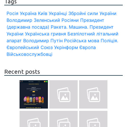
Tags
Росія
Україна
Київ
Українці
Збройні сили України
Володимир Зеленський
Росіяни
Президент
(державна посада)
Ракета.
Машина.
Президент
України
Українська гривня
Безпілотний літальний
апарат
Володимир Путін
Російська мова
Поліція.
Європейський Союз
Укрінформ
Європа
Військовослужбовці
Recent posts