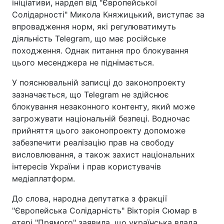
ініціативи, нардеп від "Європейської
Солідарності" Микола Княжицький, виступає за
впровадження норм, які регулюватимуть
діяльність Telegram, що має російське
походження. Однак питання про блокування
цього месенджера не піднімається.
У пояснювальній записці до законопроекту
зазначається, що Telegram не здійснює
блокування незаконного контенту, який може
загрожувати національній безпеці. Водночас
прийняття цього законопроекту допоможе
забезпечити реалізацію прав на свободу
висловлювання, а також захист національних
інтересів України і прав користувачів
медіаплатформ.
До слова, народна депутатка з фракції
"Європейська Солідарність" Вікторія Сюмар в
етері "Прямого" заявила, що українська влада