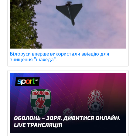
Білоруси вперше використали авіацію для
знищення "шахеда".