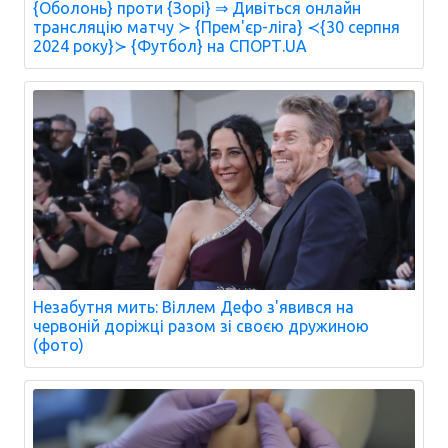
{Оболонь} проти {Зорі} ⇒ Дивіться онлайн
трансляцію матчу ≻ {Прем'єр-ліга} ≺{30 серпня
2024 року}≻ {Футбол} на СПОРТ.UA
Незабутня мить: Віллем Дефо з'явився на
червоній доріжці разом зі своєю дружиною
(фото)