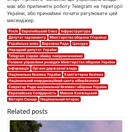
має або припинити роботу Telegram на території
України, або принаймні почати регулювати цей
месенджер.
Росія
Європейський Союз
Інфраструктура
Депутат парламенту
Міністерство оборони (Україна)
Українська мова
Верховна Рада
Цензура
Народний депутат України
Telegram (сервіс обміну повідомленнями)
Головне управління розвідки Міністерства оборони України
Інформація
Органи державної влади
Національна безпека України
Комп'ютерна безпека
Національний координаційний центр кібербезпеки
Секретар Ради національної безпеки і оборони України
Європейська Солідарність
Микола Княжицький
Вікторія Сюмар
Національний інтерес
Related posts