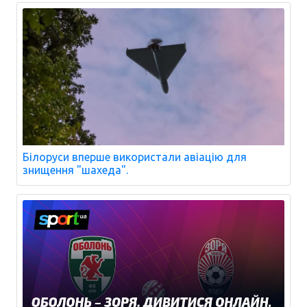
Білоруси вперше використали авіацію для
знищення "шахеда".