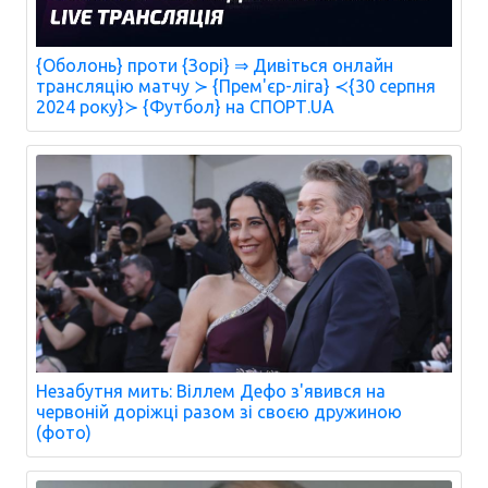
{Оболонь} проти {Зорі} ⇒ Дивіться онлайн
трансляцію матчу ≻ {Прем'єр-ліга} ≺{30 серпня
2024 року}≻ {Футбол} на СПОРТ.UA
Незабутня мить: Віллем Дефо з'явився на
червоній доріжці разом зі своєю дружиною
(фото)