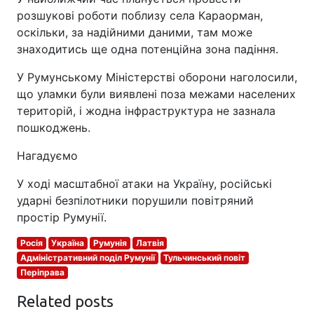
розшукові роботи поблизу села Караорман,
оскільки, за надійними даними, там може
знаходитись ще одна потенційна зона падіння.
У Румунському Міністерстві оборони наголосили,
що уламки були виявлені поза межами населених
територій, і жодна інфраструктура не зазнала
пошкоджень.
Нагадуємо
У ході масштабної атаки на Україну, російські
ударні безпілотники порушили повітряний
простір Румунії.
Росія
Україна
Румунія
Латвія
Адміністративний поділ Румунії
Тульчинський повіт
Періправа
Related posts