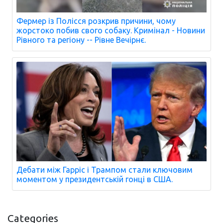
Фермер із Полісся розкрив причини, чому
жорстоко побив свого собаку. Кримінал - Новини
Рівного та регіону -- Рівне Вечірнє.
Дебати між Гарріс і Трампом стали ключовим
моментом у президентській гонці в США.
Categories