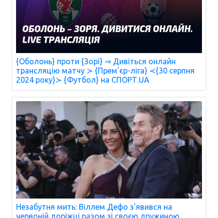
{Оболонь} проти {Зорі} ⇒ Дивіться онлайн
трансляцію матчу ≻ {Прем'єр-ліга} ≺{30 серпня
2024 року}≻ {Футбол} на СПОРТ.UA
Незабутня мить: Віллем Дефо з'явився на
червоній доріжці разом зі своєю дружиною