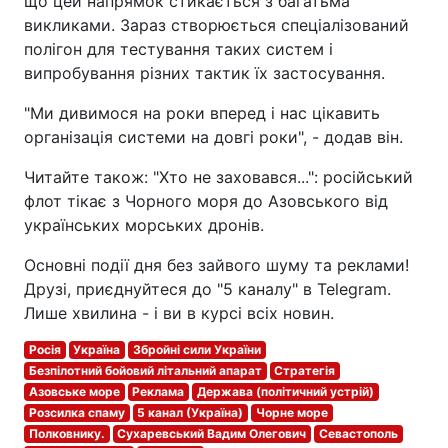
що цей напрямок стикається з багатьма
викликами. Зараз створюється спеціалізований
полігон для тестування таких систем і
випробування різних тактик їх застосування.
"Ми дивимося на роки вперед і нас цікавить
організація системи на довгі роки", - додав він.
Читайте також: "Хто не заховався...": російський
флот тікає з Чорного моря до Азовського від
українських морських дронів.
Основні події дня без зайвого шуму та реклами!
Друзі, приєднуйтеся до "5 каналу" в Telegram.
Лише хвилина - і ви в курсі всіх новин.
Росія
Україна
Збройні сили України
Безпілотний бойовий літальний апарат
Стратегія
Азовське море
Реклама
Держава (політичний устрій)
Розсилка спаму
5 канал (Україна)
Чорне море
Полковнику.
Сухаревський Вадим Олегович
Севастополь