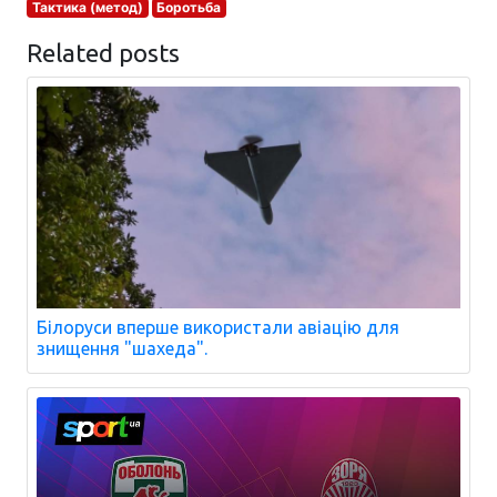
Тактика (метод)
Боротьба
Related posts
Білоруси вперше використали авіацію для
знищення "шахеда".