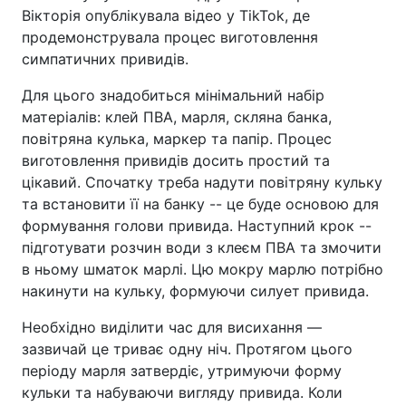
Вікторія опублікувала відео у TikTok, де
продемонструвала процес виготовлення
симпатичних привидів.
Для цього знадобиться мінімальний набір
матеріалів: клей ПВА, марля, скляна банка,
повітряна кулька, маркер та папір. Процес
виготовлення привидів досить простий та
цікавий. Спочатку треба надути повітряну кульку
та встановити її на банку -- це буде основою для
формування голови привида. Наступний крок --
підготувати розчин води з клеєм ПВА та змочити
в ньому шматок марлі. Цю мокру марлю потрібно
накинути на кульку, формуючи силует привида.
Необхідно виділити час для висихання —
зазвичай це триває одну ніч. Протягом цього
періоду марля затвердіє, утримуючи форму
кульки та набуваючи вигляду привида. Коли