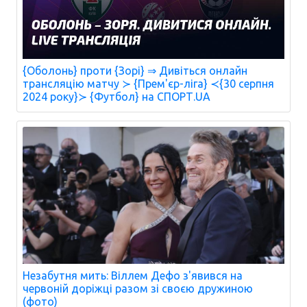
{Оболонь} проти {Зорі} ⇒ Дивіться онлайн
трансляцію матчу ≻ {Прем'єр-ліга} ≺{30 серпня
2024 року}≻ {Футбол} на СПОРТ.UA
Незабутня мить: Віллем Дефо з'явився на
червоній доріжці разом зі своєю дружиною
(фото)