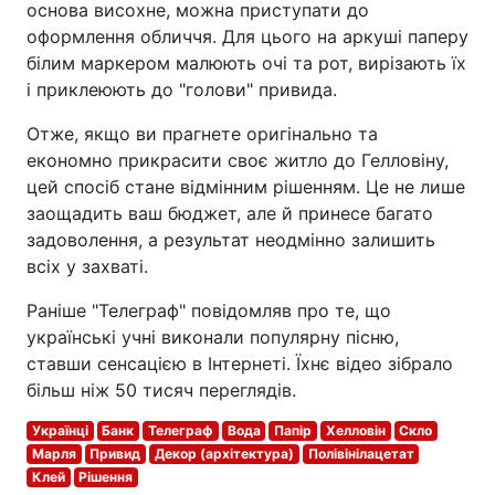
основа висохне, можна приступати до
оформлення обличчя. Для цього на аркуші паперу
білим маркером малюють очі та рот, вирізають їх
і приклеюють до "голови" привида.
Отже, якщо ви прагнете оригінально та
економно прикрасити своє житло до Гелловіну,
цей спосіб стане відмінним рішенням. Це не лише
заощадить ваш бюджет, але й принесе багато
задоволення, а результат неодмінно залишить
всіх у захваті.
Раніше "Телеграф" повідомляв про те, що
українські учні виконали популярну пісню,
ставши сенсацією в Інтернеті. Їхнє відео зібрало
більш ніж 50 тисяч переглядів.
Українці
Банк
Телеграф
Вода
Папір
Хелловін
Скло
Марля
Привид
Декор (архітектура)
Полівінілацетат
Клей
Рішення