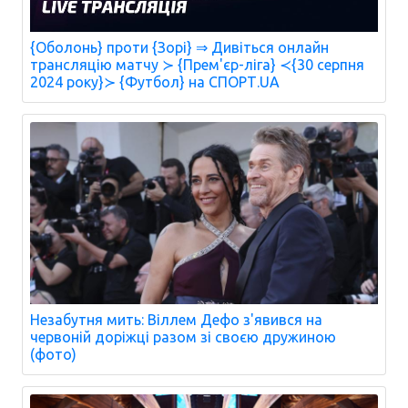
{Оболонь} проти {Зорі} ⇒ Дивіться онлайн
трансляцію матчу ≻ {Прем'єр-ліга} ≺{30 серпня
2024 року}≻ {Футбол} на СПОРТ.UA
Незабутня мить: Віллем Дефо з'явився на
червоній доріжці разом зі своєю дружиною
(фото)