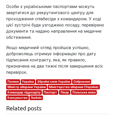
Особи з українськими паспортами можуть
звертатися до рекрутингового центру для
проходження співбесіди з командиром. У ході
цієї зустрічі буде узгоджено посаду, перевірено
документи та надано направлення на медичне
обстеження.
Якщо медичний огляд пройшов успішно,
доброволець отримує інформацію про дату
підписання контракту, яка, як правило,
призначена на два тижні після завершення всіх
перевірок.
Поляки
Україна
Збройні сили України
Озброєння
Міністр оборони України
Міністерство оборони (Україна)
Командир підрозділу
Паспорт
Лікар
Польська мова
Консульство
Люблін
Related posts