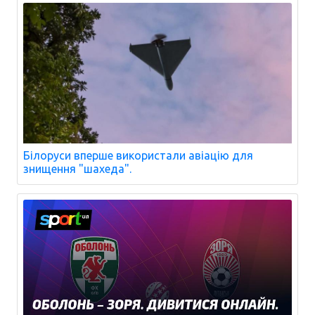
Білоруси вперше використали авіацію для
знищення "шахеда".